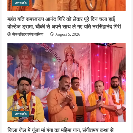
उत्तराखंड
उत्तराखंड
जिला कारागार में गंगा कथा का आयोजन, तीसरे
दिन कथाव्यास ने कराया भीष्म जन्म से जुड़े
महंत यति रामस्वरूप आनंद गिरि को लेकर पूरे दिन चला हाई
विभिन्न प्रसंगों का श्रवण
वोल्टेज ड्रामा, चौकी से अपने साथ ले गए यति नरसिंहानंद गिरी
5
August 4, 2026
चीफ एडिटर रुपेश वालिया
August 5, 2026
उत्तराखंड
जिला जेल में गूंजा मां गंगा का महिमा गान, संगीतमय कथा से