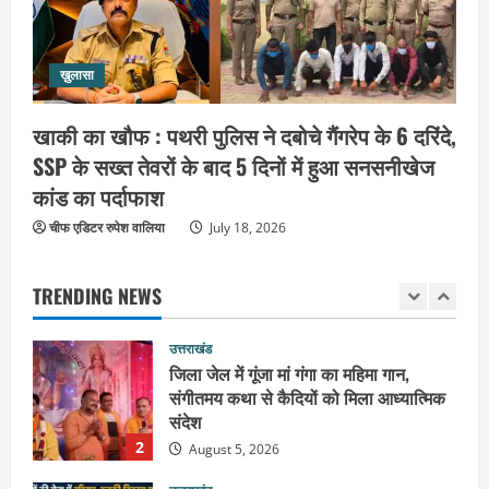
तैयारियों की समीक्षा
4
August 5, 2026
उत्तराखंड
ख़ुलासा
जिला कारागार में गंगा कथा का आयोजन, तीसरे
दिन कथाव्यास ने कराया भीष्म जन्म से जुड़े
खाकी का खौफ : पथरी पुलिस ने दबोचे गैंगरेप के 6 दरिंदे,
विभिन्न प्रसंगों का श्रवण
SSP के सख्त तेवरों के बाद 5 दिनों में हुआ सनसनीखेज
5
August 4, 2026
कांड का पर्दाफाश
उत्तराखंड
चीफ एडिटर रुपेश वालिया
महंत यति रामस्वरूप आनंद गिरि को लेकर पूरे
July 18, 2026
दिन चला हाई वोल्टेज ड्रामा, चौकी से अपने
साथ ले गए यति नरसिंहानंद गिरी
TRENDING NEWS
1
August 5, 2026
उत्तराखंड
जिला जेल में गूंजा मां गंगा का महिमा गान,
संगीतमय कथा से कैदियों को मिला आध्यात्मिक
संदेश
2
August 5, 2026