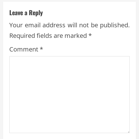
u
e
Leave a Reply
R
Your email address will not be published.
Required fields are marked
*
e
Comment
*
a
d
i
n
g