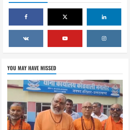
साथ ले गए यति नरसिंहानंद गिरी
1
August 5, 2026
उत्तराखंड
जिला जेल में गूंजा मां गंगा का महिमा गान,
संगीतमय कथा से कैदियों को मिला आध्यात्मिक
संदेश
2
August 5, 2026
उत्तराखंड
कांवड़ियों की सेवा में जुटा हरिद्वार-रूड़की
YOU MAY HAVE MISSED
विकास प्राधिकरण, जलपान व प्रसाद वितरण
से जीता श्रद्धालुओं का दिल
3
August 5, 2026
उत्तराखंड
कांवड़ मेले के बाद रफ्तार पकड़ेगा कुंभ-2027 का
महाअभियान, पांच नए पुलों की गुणवत्ता जांच
करेगा IIT रुड़की, मेलाधिकारी सोनिका ने की
तैयारियों की समीक्षा
4
August 5, 2026