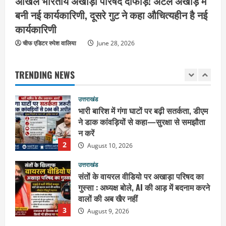
अखिल भारतीय अखाड़ा परिषद दोफाड़! अटल अखाड़े में
ओलंपिक का आशीर्वाद
बनी नई कार्यकारिणी, दूसरे गुट ने कहा औचित्यहीन है नई
1
August 10, 2026
कार्यकारिणी
उत्तराखंड
चीफ एडिटर रुपेश वालिया
भारी बारिश में गंगा घाटों पर बढ़ी सतर्कता, डीएम
June 28, 2026
ने डाक कांवड़ियों से कहा—सुरक्षा से समझौता
न करें
TRENDING NEWS
2
August 10, 2026
उत्तराखंड
संतों के वायरल वीडियो पर अखाड़ा परिषद का
गुस्सा : अध्यक्ष बोले, AI की आड़ में बदनाम करने
वालों की अब खैर नहीं
3
August 9, 2026
उत्तराखंड
गंगाजल लेकर इटावा निकलीं सुमन देवी,
अखिलेश यादव को CM बनाने का लिया संकल्प :
हरकी पैड़ी से जल लेकर पहुंचेंगी इटावा,
केदारेश्वर मंदिर में करेंगी जलाभिषेक
4
August 9, 2026