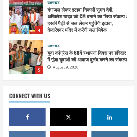
उत्तराखंड
युवा कांग्रेस के 66वें स्थापना दिवस पर हरिद्वार
में गूंजा युवाओं की आवाज बुलंद करने का संकल्प
August 9, 2026
5
उत्तराखंड
हरकी पैड़ी से उठी कांवड़, 22 किमी पैदल चलेंगी
खेल मंत्री रेखा आर्य, महादेव से मांगा 2036
ओलंपिक का आशीर्वाद
1
August 10, 2026
उत्तराखंड
भारी बारिश में गंगा घाटों पर बढ़ी सतर्कता, डीएम
CONNECT WITH US
ने डाक कांवड़ियों से कहा—सुरक्षा से समझौता
न करें
2
August 10, 2026
उत्तराखंड
संतों के वायरल वीडियो पर अखाड़ा परिषद का
गुस्सा : अध्यक्ष बोले, AI की आड़ में बदनाम करने