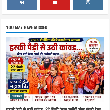
वालों की अब खैर नहीं
3
August 9, 2026
उत्तराखंड
गंगाजल लेकर इटावा निकलीं सुमन देवी,
YOU MAY HAVE MISSED
अखिलेश यादव को CM बनाने का लिया संकल्प :
हरकी पैड़ी से जल लेकर पहुंचेंगी इटावा,
केदारेश्वर मंदिर में करेंगी जलाभिषेक
4
August 9, 2026
उत्तराखंड
युवा कांग्रेस के 66वें स्थापना दिवस पर हरिद्वार
में गूंजा युवाओं की आवाज बुलंद करने का संकल्प
August 9, 2026
5
उत्तराखंड
हरकी पैड़ी से उठी कांवड़, 22 किमी पैदल चलेंगी खेल मंत्री रेखा