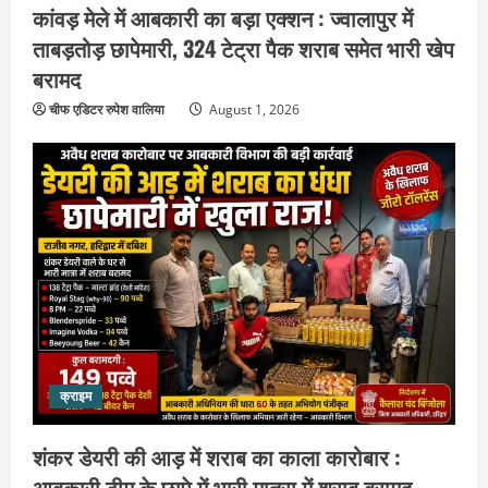
कांवड़ मेले में आबकारी का बड़ा एक्शन : ज्वालापुर में
ताबड़तोड़ छापेमारी, 324 टेट्रा पैक शराब समेत भारी खेप
बरामद
चीफ एडिटर रुपेश वालिया
August 1, 2026
उत्तराखंड
गंगाजल लेकर इटावा निकलीं सुमन देवी,
अखिलेश यादव को CM बनाने का लिया संकल्प :
हरकी पैड़ी से जल लेकर पहुंचेंगी इटावा,
केदारेश्वर मंदिर में करेंगी जलाभिषेक
2
August 9, 2026
क्राइम
उत्तराखंड
युवा कांग्रेस के 66वें स्थापना दिवस पर हरिद्वार
शंकर डेयरी की आड़ में शराब का काला कारोबार :
में गूंजा युवाओं की आवाज बुलंद करने का संकल्प
आबकारी टीम के छापे में भारी मात्रा में शराब बरामद