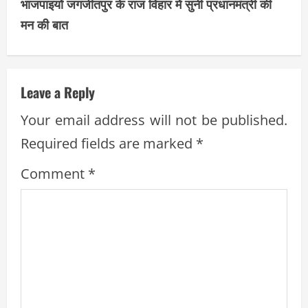
t
भाजपाइयों जगजीतपुर के राज विहार में सुनी प्रधानमंत्री की
i
मन की बात
n
u
Leave a Reply
e
Your email address will not be published.
R
Required fields are marked
*
e
Comment
*
a
d
i
n