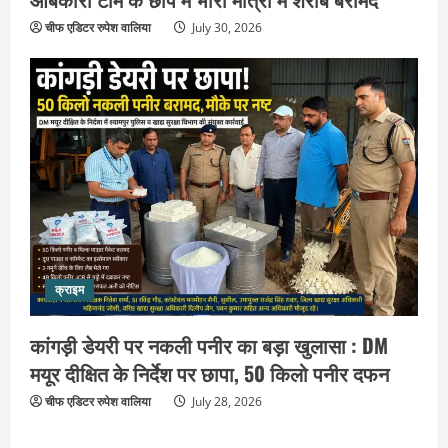
August 9, 2026
3
चीफ एडिटर रुपेश वालिया
July 30, 2026
उत्तराखंड
स्वतंत्रता दिवस को देशभक्ति और जनभागीदारी
उत्सव के रूप में मनाएं : डा.विशाल गर्ग
August 9, 2026
4
उत्तराखंड
पूर्व कैबिनेट मंत्री स्वामी यतीश्वरानंद ने
शिवभक्त कांवड़ियों को भोजन प्रसाद वितरित
कर की सेवा, कांवड़ियों की सेवा के लिए सभी
सामर्थ्यवान आमजन आएं आगे : स्वामी
5
क्राइम
यतिश्वरानन्द
उत्तराखंड
August 8, 2026
संतों के वायरल वीडियो पर अखाड़ा परिषद का
कांगड़ी डेयरी पर नकली पनीर का बड़ा खुलासा : DM
गुस्सा : अध्यक्ष बोले, AI की आड़ में बदनाम करने
मयूर दीक्षित के निर्देश पर छापा, 50 किलो पनीर दफन
वालों की अब खैर नहीं
चीफ एडिटर रुपेश वालिया
July 28, 2026
1
August 9, 2026
उत्तराखंड