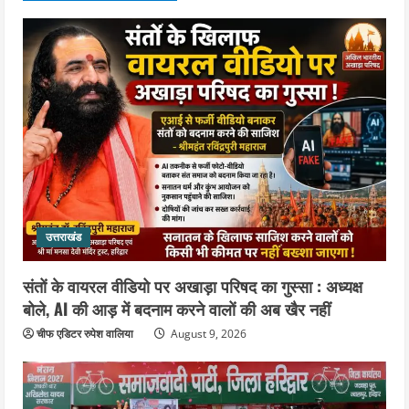
उत्तराखंड
स्वतंत्रता दिवस को देशभक्ति और जनभागीदारी
उत्सव के रूप में मनाएं : डा.विशाल गर्ग
August 9, 2026
4
उत्तराखंड
पूर्व कैबिनेट मंत्री स्वामी यतीश्वरानंद ने
शिवभक्त कांवड़ियों को भोजन प्रसाद वितरित
कर की सेवा, कांवड़ियों की सेवा के लिए सभी
सामर्थ्यवान आमजन आएं आगे : स्वामी
5
यतिश्वरानन्द
उत्तराखंड
August 8, 2026
संतों के वायरल वीडियो पर अखाड़ा परिषद का गुस्सा : अध्यक्ष
बोले, AI की आड़ में बदनाम करने वालों की अब खैर नहीं
चीफ एडिटर रुपेश वालिया
August 9, 2026