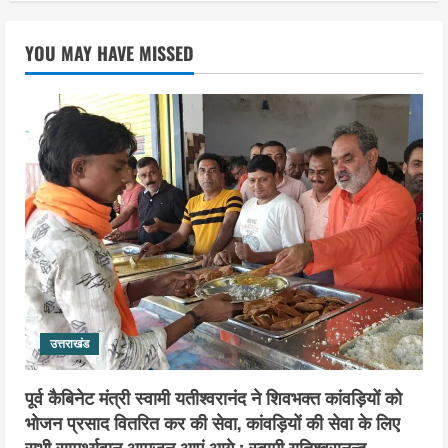
उत्तराखंड
2036 ओलंपिक का सपना लेकर निकलेगी
YOU MAY HAVE MISSED
कांवड़ यात्रा, संतों ने दिया विजयी भव का
आशीर्वाद
3
August 6, 2026
उत्तराखंड
एसआईआर के तहत जारी किए जा रहे नोटिसों
पर कांग्रेस ने जतायी आपत्ति, मतदाताओं को
परेशान करने का लगाया आरोप
4
August 6, 2026
उत्तराखंड
महंत यति रामस्वरूप आनंद गिरि को लेकर पूरे
दिन चला हाई वोल्टेज ड्रामा, चौकी से अपने
उत्तराखंड
साथ ले गए यति नरसिंहानंद गिरी
5
August 5, 2026
पूर्व कैबिनेट मंत्री स्वामी यतीश्वरानंद ने शिवभक्त कांवड़ियों को
भोजन प्रसाद वितरित कर की सेवा, कांवड़ियों की सेवा के लिए
सभी सामर्थ्यवान आमजन आएं आगे : स्वामी यतिश्वरानन्द