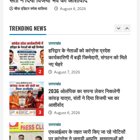
उत्तराखंड
चीफ एडिटर रुपेश वालिया
पूर्व कैबिनेट मंत्री स्वामी यतीश्वरानंद ने
August 6, 2026
शिवभक्त कांवड़ियों को भोजन प्रसाद वितरित
कर की सेवा, कांवड़ियों की सेवा के लिए सभी
TRENDING NEWS
सामर्थ्यवान आमजन आएं आगे : स्वामी
1
यतिश्वरानन्द
उत्तराखंड
August 8, 2026
हरिद्वार के नेताओं को कांग्रेस प्रदेश
कार्यकारिणी में बड़ी जिम्मेदारी, संगठन को मिले
नए चेहरे
2
August 7, 2026
उत्तराखंड
2036 ओलंपिक का सपना लेकर निकलेगी
कांवड़ यात्रा, संतों ने दिया विजयी भव का
आशीर्वाद
3
August 6, 2026
उत्तराखंड
एसआईआर के तहत जारी किए जा रहे नोटिसों
पर कांग्रेस ने जतायी आपत्ति, मतदाताओं को