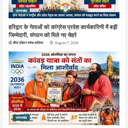
उत्तराखंड
हरिद्वार के नेताओं को कांग्रेस प्रदेश कार्यकारिणी में बड़ी
जिम्मेदारी, संगठन को मिले नए चेहरे
चीफ एडिटर रुपेश वालिया
August 7, 2026
उत्तराखंड
2036 ओलंपिक का सपना लेकर निकलेगी
कांवड़ यात्रा, संतों ने दिया विजयी भव का
आशीर्वाद
2
August 6, 2026
उत्तराखंड
एसआईआर के तहत जारी किए जा रहे नोटिसों
पर कांग्रेस ने जतायी आपत्ति, मतदाताओं को
परेशान करने का लगाया आरोप
3
August 6, 2026
उत्तराखंड
उत्तराखंड
महंत यति रामस्वरूप आनंद गिरि को लेकर पूरे