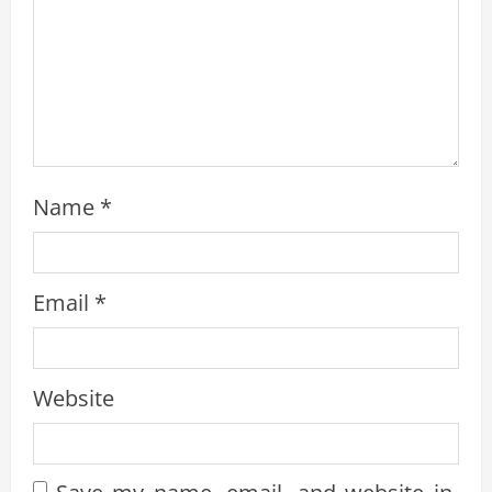
i
n
g
Name
*
Email
*
Website