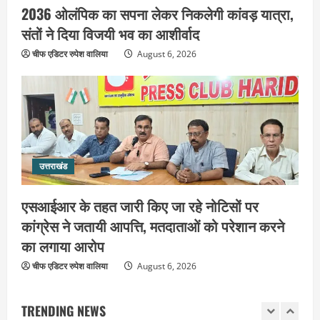
दिन चला हाई वोल्टेज ड्रामा, चौकी से अपने
2036 ओलंपिक का सपना लेकर निकलेगी कांवड़ यात्रा,
साथ ले गए यति नरसिंहानंद गिरी
संतों ने दिया विजयी भव का आशीर्वाद
4
August 5, 2026
चीफ एडिटर रुपेश वालिया
August 6, 2026
उत्तराखंड
जिला जेल में गूंजा मां गंगा का महिमा गान,
संगीतमय कथा से कैदियों को मिला आध्यात्मिक
संदेश
5
August 5, 2026
उत्तराखंड
उत्तराखंड
हरिद्वार के नेताओं को कांग्रेस प्रदेश
कार्यकारिणी में बड़ी जिम्मेदारी, संगठन को मिले
एसआईआर के तहत जारी किए जा रहे नोटिसों पर
नए चेहरे
कांग्रेस ने जतायी आपत्ति, मतदाताओं को परेशान करने
1
August 7, 2026
का लगाया आरोप
उत्तराखंड
चीफ एडिटर रुपेश वालिया
August 6, 2026
2036 ओलंपिक का सपना लेकर निकलेगी
कांवड़ यात्रा, संतों ने दिया विजयी भव का
आशीर्वाद
TRENDING NEWS
2