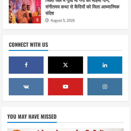
हरिद्वार के नेताओं को कांग्रेस प्रदेश
कार्यकारिणी में बड़ी जिम्मेदारी, संगठन को मिले
नए चेहरे
1
August 7, 2026
उत्तराखंड
2036 ओलंपिक का सपना लेकर निकलेगी
CONNECT WITH US
कांवड़ यात्रा, संतों ने दिया विजयी भव का
आशीर्वाद
2
August 6, 2026
उत्तराखंड
एसआईआर के तहत जारी किए जा रहे नोटिसों
पर कांग्रेस ने जतायी आपत्ति, मतदाताओं को
परेशान करने का लगाया आरोप
3
August 6, 2026
उत्तराखंड
महंत यति रामस्वरूप आनंद गिरि को लेकर पूरे
YOU MAY HAVE MISSED
दिन चला हाई वोल्टेज ड्रामा, चौकी से अपने
साथ ले गए यति नरसिंहानंद गिरी