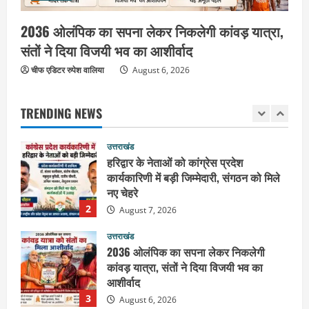
साथ ले गए यति नरसिंहानंद गिरी
2036 ओलंपिक का सपना लेकर निकलेगी कांवड़ यात्रा,
5
August 5, 2026
संतों ने दिया विजयी भव का आशीर्वाद
उत्तराखंड
चीफ एडिटर रुपेश वालिया
पूर्व कैबिनेट मंत्री स्वामी यतीश्वरानंद ने
August 6, 2026
शिवभक्त कांवड़ियों को भोजन प्रसाद वितरित
कर की सेवा, कांवड़ियों की सेवा के लिए सभी
TRENDING NEWS
सामर्थ्यवान आमजन आएं आगे : स्वामी
1
यतिश्वरानन्द
उत्तराखंड
August 8, 2026
हरिद्वार के नेताओं को कांग्रेस प्रदेश
कार्यकारिणी में बड़ी जिम्मेदारी, संगठन को मिले
नए चेहरे
2
August 7, 2026
उत्तराखंड
2036 ओलंपिक का सपना लेकर निकलेगी
कांवड़ यात्रा, संतों ने दिया विजयी भव का
आशीर्वाद
3
August 6, 2026