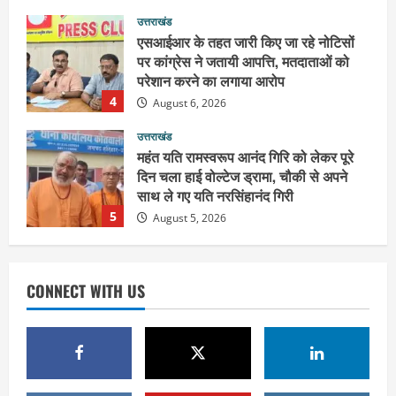
उत्तराखंड
एसआईआर के तहत जारी किए जा रहे नोटिसों
पर कांग्रेस ने जतायी आपत्ति, मतदाताओं को
परेशान करने का लगाया आरोप
4
August 6, 2026
उत्तराखंड
महंत यति रामस्वरूप आनंद गिरि को लेकर पूरे
दिन चला हाई वोल्टेज ड्रामा, चौकी से अपने
साथ ले गए यति नरसिंहानंद गिरी
5
August 5, 2026
उत्तराखंड
पूर्व कैबिनेट मंत्री स्वामी यतीश्वरानंद ने
CONNECT WITH US
शिवभक्त कांवड़ियों को भोजन प्रसाद वितरित
कर की सेवा, कांवड़ियों की सेवा के लिए सभी
सामर्थ्यवान आमजन आएं आगे : स्वामी
1
यतिश्वरानन्द
उत्तराखंड
August 8, 2026
हरिद्वार के नेताओं को कांग्रेस प्रदेश