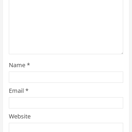
n
g
Name
*
Email
*
Website