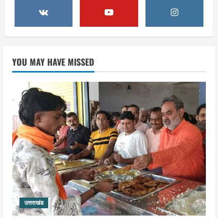
कार्यकारिणी में बड़ी जिम्मेदारी, संगठन को मिले
नए चेहरे
2
August 7, 2026
उत्तराखंड
2036 ओलंपिक का सपना लेकर निकलेगी
YOU MAY HAVE MISSED
कांवड़ यात्रा, संतों ने दिया विजयी भव का
आशीर्वाद
3
August 6, 2026
उत्तराखंड
एसआईआर के तहत जारी किए जा रहे नोटिसों
पर कांग्रेस ने जतायी आपत्ति, मतदाताओं को
परेशान करने का लगाया आरोप
4
August 6, 2026
उत्तराखंड
महंत यति रामस्वरूप आनंद गिरि को लेकर पूरे
दिन चला हाई वोल्टेज ड्रामा, चौकी से अपने
उत्तराखंड
साथ ले गए यति नरसिंहानंद गिरी
5