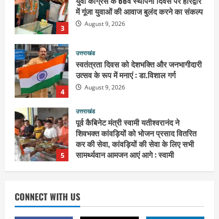
स्वतंत्रता दिवस को देशभक्ति और जनभागीदारी
उत्सव के रूप में मनाएं : डा.विशाल गर्ग
August 9, 2026
4
उत्तराखंड
पूर्व कैबिनेट मंत्री स्वामी यतीश्वरानंद ने
शिवभक्त कांवड़ियों को भोजन प्रसाद वितरित
कर की सेवा, कांवड़ियों की सेवा के लिए सभी
सामर्थ्यवान आमजन आएं आगे : स्वामी
5
यतिश्वरानन्द
उत्तराखंड
August 8, 2026
संतों के वायरल वीडियो पर अखाड़ा परिषद का
गुस्सा : अध्यक्ष बोले, AI की आड़ में बदनाम करने
वालों की अब खैर नहीं
1
August 9, 2026
उत्तराखंड
गंगाजल लेकर इटावा निकलीं सुमन देवी,
CONNECT WITH US
अखिलेश यादव को CM बनाने का लिया संकल्प :
हरकी पैड़ी से जल लेकर पहुंचेंगी इटावा,
केदारेश्वर मंदिर में करेंगी जलाभिषेक
2