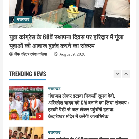
यतिश्वरानन्द
उत्तराखंड
August 8, 2026
संतों के वायरल वीडियो पर अखाड़ा परिषद का
उत्तराखंड
गुस्सा : अध्यक्ष बोले, AI की आड़ में बदनाम करने
वालों की अब खैर नहीं
युवा कांग्रेस के 66वें स्थापना दिवस पर हरिद्वार में गूंजा
1
August 9, 2026
युवाओं की आवाज बुलंद करने का संकल्प
उत्तराखंड
चीफ एडिटर रुपेश वालिया
गंगाजल लेकर इटावा निकलीं सुमन देवी,
August 9, 2026
अखिलेश यादव को CM बनाने का लिया संकल्प :
हरकी पैड़ी से जल लेकर पहुंचेंगी इटावा,
TRENDING NEWS
केदारेश्वर मंदिर में करेंगी जलाभिषेक
2
August 9, 2026
उत्तराखंड
युवा कांग्रेस के 66वें स्थापना दिवस पर हरिद्वार
में गूंजा युवाओं की आवाज बुलंद करने का संकल्प
August 9, 2026
3
उत्तराखंड