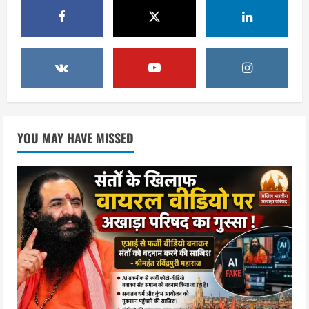
August 9, 2026
उत्तराखंड
युवा कांग्रेस के 66वें स्थापना दिवस पर हरिद्वार
में गूंजा युवाओं की आवाज बुलंद करने का संकल्प
August 9, 2026
3
उत्तराखंड
YOU MAY HAVE MISSED
स्वतंत्रता दिवस को देशभक्ति और जनभागीदारी
उत्सव के रूप में मनाएं : डा.विशाल गर्ग
August 9, 2026
4
उत्तराखंड
पूर्व कैबिनेट मंत्री स्वामी यतीश्वरानंद ने
शिवभक्त कांवड़ियों को भोजन प्रसाद वितरित
कर की सेवा, कांवड़ियों की सेवा के लिए सभी
सामर्थ्यवान आमजन आएं आगे : स्वामी
5
यतिश्वरानन्द
August 8, 2026