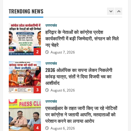
शिवभक्त कांवड़ियों को भोजन प्रसाद वितरित
कर की सेवा, कांवड़ियों की सेवा के लिए सभी
TRENDING NEWS
सामर्थ्यवान आमजन आएं आगे : स्वामी
1
यतिश्वरानन्द
उत्तराखंड
August 8, 2026
हरिद्वार के नेताओं को कांग्रेस प्रदेश
कार्यकारिणी में बड़ी जिम्मेदारी, संगठन को मिले
नए चेहरे
2
August 7, 2026
उत्तराखंड
2036 ओलंपिक का सपना लेकर निकलेगी
कांवड़ यात्रा, संतों ने दिया विजयी भव का
आशीर्वाद
3
August 6, 2026
उत्तराखंड
एसआईआर के तहत जारी किए जा रहे नोटिसों
पर कांग्रेस ने जतायी आपत्ति, मतदाताओं को
परेशान करने का लगाया आरोप
4
August 6, 2026