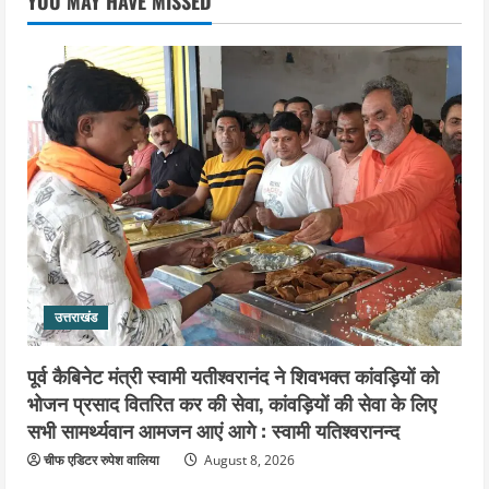
YOU MAY HAVE MISSED
कांवड़ यात्रा, संतों ने दिया विजयी भव का
आशीर्वाद
3
August 6, 2026
उत्तराखंड
एसआईआर के तहत जारी किए जा रहे नोटिसों
पर कांग्रेस ने जतायी आपत्ति, मतदाताओं को
परेशान करने का लगाया आरोप
4
August 6, 2026
उत्तराखंड
महंत यति रामस्वरूप आनंद गिरि को लेकर पूरे
दिन चला हाई वोल्टेज ड्रामा, चौकी से अपने
उत्तराखंड
साथ ले गए यति नरसिंहानंद गिरी
5
August 5, 2026
पूर्व कैबिनेट मंत्री स्वामी यतीश्वरानंद ने शिवभक्त कांवड़ियों को
भोजन प्रसाद वितरित कर की सेवा, कांवड़ियों की सेवा के लिए
सभी सामर्थ्यवान आमजन आएं आगे : स्वामी यतिश्वरानन्द
चीफ एडिटर रुपेश वालिया
August 8, 2026