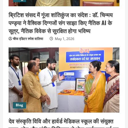
ब्रिटिश संसद में गूंजा शांतिकुंज का संदेश : डॉ. चिन्मय
पण्ड्या ने वैश्विक दिग्गजों संग साझा किए नैतिक AI के
सूत्र, नैतिक विवेक से सुरक्षित होगा भविष्य
चीफ एडिटर रुपेश वालिया
May 1, 2026
उत्तराखंड
हरिद्वार के नेताओं को कांग्रेस प्रदेश
Blog
कार्यकारिणी में बड़ी जिम्मेदारी, संगठन को मिले
नए चेहरे
देव संस्कृति विवि और हार्वर्ड मेडिकल स्कूल की संयुक्त
2
August 7, 2026