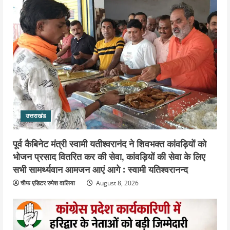
उत्तराखंड
एसआईआर के तहत जारी किए जा रहे नोटिसों
पर कांग्रेस ने जतायी आपत्ति, मतदाताओं को
परेशान करने का लगाया आरोप
4
August 6, 2026
उत्तराखंड
महंत यति रामस्वरूप आनंद गिरि को लेकर पूरे
दिन चला हाई वोल्टेज ड्रामा, चौकी से अपने
उत्तराखंड
साथ ले गए यति नरसिंहानंद गिरी
5
August 5, 2026
पूर्व कैबिनेट मंत्री स्वामी यतीश्वरानंद ने शिवभक्त कांवड़ियों को
भोजन प्रसाद वितरित कर की सेवा, कांवड़ियों की सेवा के लिए
सभी सामर्थ्यवान आमजन आएं आगे : स्वामी यतिश्वरानन्द
चीफ एडिटर रुपेश वालिया
August 8, 2026