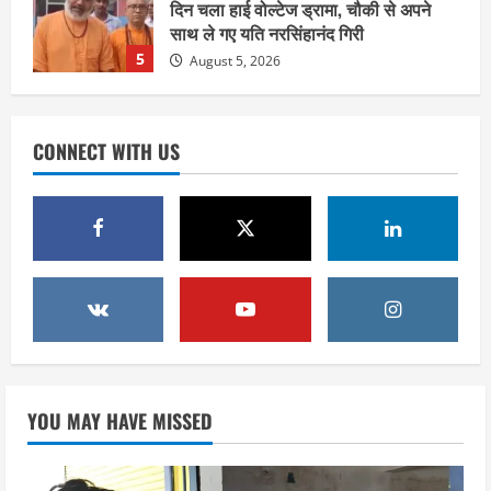
दिन चला हाई वोल्टेज ड्रामा, चौकी से अपने
साथ ले गए यति नरसिंहानंद गिरी
5
August 5, 2026
उत्तराखंड
पूर्व कैबिनेट मंत्री स्वामी यतीश्वरानंद ने
CONNECT WITH US
शिवभक्त कांवड़ियों को भोजन प्रसाद वितरित
कर की सेवा, कांवड़ियों की सेवा के लिए सभी
सामर्थ्यवान आमजन आएं आगे : स्वामी
1
यतिश्वरानन्द
उत्तराखंड
August 8, 2026
हरिद्वार के नेताओं को कांग्रेस प्रदेश
कार्यकारिणी में बड़ी जिम्मेदारी, संगठन को मिले
नए चेहरे
2
August 7, 2026
उत्तराखंड
2036 ओलंपिक का सपना लेकर निकलेगी
YOU MAY HAVE MISSED
कांवड़ यात्रा, संतों ने दिया विजयी भव का
आशीर्वाद
3
August 6, 2026