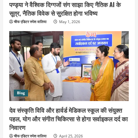
पण्ड्या ने वैश्विक दिग्गजों संग साझा किए नैतिक AI के
सूत्र, नैतिक विवेक से सुरक्षित होगा भविष्य
चीफ एडिटर रुपेश वालिया
May 1, 2026
उत्तराखंड
हरिद्वार के नेताओं को कांग्रेस प्रदेश
Blog
कार्यकारिणी में बड़ी जिम्मेदारी, संगठन को मिले
नए चेहरे
देव संस्कृति विवि और हार्वर्ड मेडिकल स्कूल की संयुक्त
2
August 7, 2026
पहल, योग और संगीत चिकित्सा से होगा सर्वाइकल दर्द का
उत्तराखंड
निवारण
2036 ओलंपिक का सपना लेकर निकलेगी
कांवड़ यात्रा, संतों ने दिया विजयी भव का
चीफ एडिटर रुपेश वालिया
April 25, 2026