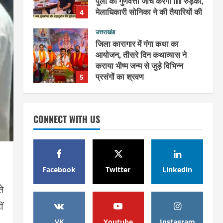
आयोजन, तीसरे दिन कथाव्यास ने
कराया भीष्म जन्म से जुड़े विभिन्न
प्रसंगों का श्रवण
5
August 4, 2026
उत्तराखंड
महंत यति रामस्वरूप आनंद गिरि को
लेकर पूरे दिन चला हाई वोल्टेज ड्रामा,
चौकी से अपने साथ ले गए यति
नरसिंहानंद गिरी
1
August 5, 2026
उत्तराखंड
CONNECT WITH US
जिला जेल में गूंजा मां गंगा का महिमा
गान, संगीतमय कथा से कैदियों को मिला
आध्यात्मिक संदेश
2
August 5, 2026
Facebook
Twitter
Linkedin
उत्तराखंड
कांवड़ियों की सेवा में जुटा हरिद्वार-
े
रूड़की विकास प्राधिकरण, जलपान व
ं
प्रसाद वितरण से जीता श्रद्धालुओं का
दिल
3
VK
Youtube
Instagram