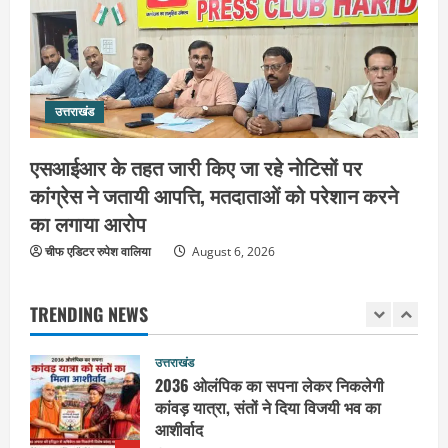
संगीतमय कथा से कैदियों को मिला आध्यात्मिक
संदेश
5
August 5, 2026
उत्तराखंड
उत्तराखंड
हरिद्वार के नेताओं को कांग्रेस प्रदेश
कार्यकारिणी में बड़ी जिम्मेदारी, संगठन को मिले
एसआईआर के तहत जारी किए जा रहे नोटिसों पर
नए चेहरे
कांग्रेस ने जतायी आपत्ति, मतदाताओं को परेशान करने
1
August 7, 2026
का लगाया आरोप
उत्तराखंड
चीफ एडिटर रुपेश वालिया
2036 ओलंपिक का सपना लेकर निकलेगी
August 6, 2026
कांवड़ यात्रा, संतों ने दिया विजयी भव का
आशीर्वाद
TRENDING NEWS
2
August 6, 2026
उत्तराखंड
एसआईआर के तहत जारी किए जा रहे नोटिसों
पर कांग्रेस ने जतायी आपत्ति, मतदाताओं को
परेशान करने का लगाया आरोप