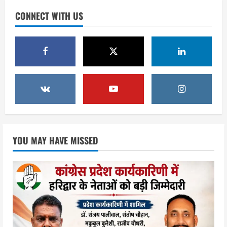
2036 ओलंपिक का सपना लेकर निकलेगी
CONNECT WITH US
कांवड़ यात्रा, संतों ने दिया विजयी भव का
आशीर्वाद
2
August 6, 2026
उत्तराखंड
एसआईआर के तहत जारी किए जा रहे नोटिसों
पर कांग्रेस ने जतायी आपत्ति, मतदाताओं को
परेशान करने का लगाया आरोप
3
August 6, 2026
उत्तराखंड
महंत यति रामस्वरूप आनंद गिरि को लेकर पूरे
YOU MAY HAVE MISSED
दिन चला हाई वोल्टेज ड्रामा, चौकी से अपने
साथ ले गए यति नरसिंहानंद गिरी
4
August 5, 2026
उत्तराखंड
जिला जेल में गूंजा मां गंगा का महिमा गान,
संगीतमय कथा से कैदियों को मिला आध्यात्मिक
संदेश