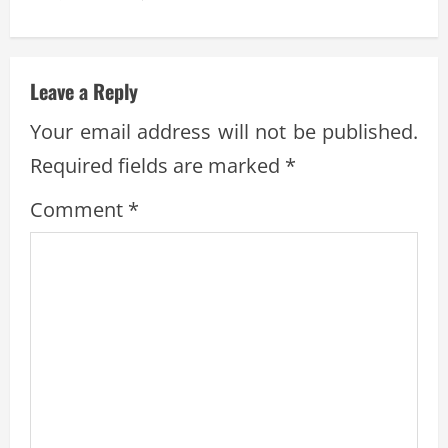
n
u
Leave a Reply
e
Your email address will not be published.
R
Required fields are marked
*
e
Comment
*
a
d
i
n
g