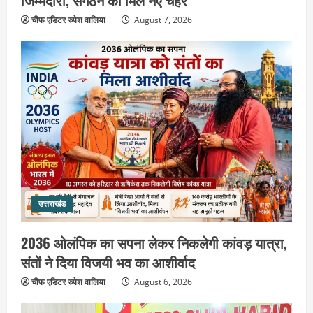
जिम्मेदारी, संगठन को मिले नए चेहरे
चीफ एडिटर रुपेश वालिया
August 7, 2026
उत्तराखंड
2036 ओलंपिक का सपना लेकर निकलेगी
कांवड़ यात्रा, संतों ने दिया विजयी भव का
आशीर्वाद
2
August 6, 2026
उत्तराखंड
एसआईआर के तहत जारी किए जा रहे नोटिसों
पर कांग्रेस ने जतायी आपत्ति, मतदाताओं को
परेशान करने का लगाया आरोप
3
August 6, 2026
उत्तराखंड
उत्तराखंड
महंत यति रामस्वरूप आनंद गिरि को लेकर पूरे
दिन चला हाई वोल्टेज ड्रामा, चौकी से अपने
2036 ओलंपिक का सपना लेकर निकलेगी कांवड़ यात्रा,
साथ ले गए यति नरसिंहानंद गिरी
संतों ने दिया विजयी भव का आशीर्वाद
4
August 5, 2026
चीफ एडिटर रुपेश वालिया
August 6, 2026
उत्तराखंड
जिला जेल में गूंजा मां गंगा का महिमा गान,