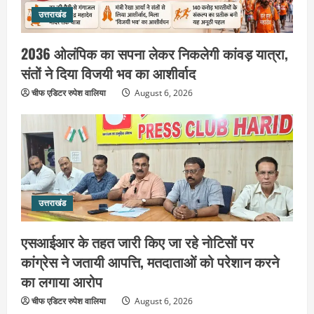
उत्तराखंड
उत्तराखंड
एसआईआर के तहत जारी किए जा रहे नोटिसों
पर कांग्रेस ने जतायी आपत्ति, मतदाताओं को
2036 ओलंपिक का सपना लेकर निकलेगी कांवड़ यात्रा,
परेशान करने का लगाया आरोप
संतों ने दिया विजयी भव का आशीर्वाद
3
August 6, 2026
चीफ एडिटर रुपेश वालिया
August 6, 2026
उत्तराखंड
महंत यति रामस्वरूप आनंद गिरि को लेकर पूरे
दिन चला हाई वोल्टेज ड्रामा, चौकी से अपने
साथ ले गए यति नरसिंहानंद गिरी
4
August 5, 2026
उत्तराखंड
उत्तराखंड
जिला जेल में गूंजा मां गंगा का महिमा गान,
संगीतमय कथा से कैदियों को मिला आध्यात्मिक
एसआईआर के तहत जारी किए जा रहे नोटिसों पर
संदेश
कांग्रेस ने जतायी आपत्ति, मतदाताओं को परेशान करने
5
August 5, 2026
का लगाया आरोप
उत्तराखंड
चीफ एडिटर रुपेश वालिया
हरिद्वार के नेताओं को कांग्रेस प्रदेश
August 6, 2026