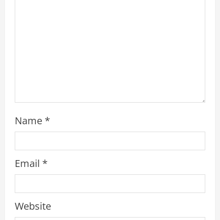
d
i
n
g
Name
*
Email
*
Website