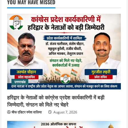
YOU MAY HAVE MISSED
पर कांग्रेस ने जतायी आपत्ति, मतदाताओं को
परेशान करने का लगाया आरोप
3
August 6, 2026
उत्तराखंड
महंत यति रामस्वरूप आनंद गिरि को लेकर पूरे
दिन चला हाई वोल्टेज ड्रामा, चौकी से अपने
साथ ले गए यति नरसिंहानंद गिरी
4
August 5, 2026
उत्तराखंड
जिला जेल में गूंजा मां गंगा का महिमा गान,
संगीतमय कथा से कैदियों को मिला आध्यात्मिक
उत्तराखंड
संदेश
5
August 5, 2026
हरिद्वार के नेताओं को कांग्रेस प्रदेश कार्यकारिणी में बड़ी
जिम्मेदारी, संगठन को मिले नए चेहरे
चीफ एडिटर रुपेश वालिया
August 7, 2026