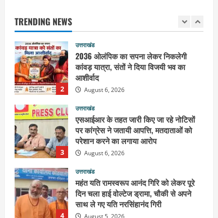
कार्यकारिणी में बड़ी जिम्मेदारी, संगठन को मिले
नए चेहरे
TRENDING NEWS
1
August 7, 2026
उत्तराखंड
2036 ओलंपिक का सपना लेकर निकलेगी
कांवड़ यात्रा, संतों ने दिया विजयी भव का
आशीर्वाद
2
August 6, 2026
उत्तराखंड
एसआईआर के तहत जारी किए जा रहे नोटिसों
पर कांग्रेस ने जतायी आपत्ति, मतदाताओं को
परेशान करने का लगाया आरोप
3
August 6, 2026
उत्तराखंड
महंत यति रामस्वरूप आनंद गिरि को लेकर पूरे
दिन चला हाई वोल्टेज ड्रामा, चौकी से अपने
साथ ले गए यति नरसिंहानंद गिरी
4
August 5, 2026