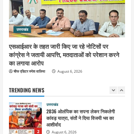
4
August 5, 2026
उत्तराखंड
जिला जेल में गूंजा मां गंगा का महिमा गान,
संगीतमय कथा से कैदियों को मिला आध्यात्मिक
उत्तराखंड
संदेश
5
August 5, 2026
एसआईआर के तहत जारी किए जा रहे नोटिसों पर
उत्तराखंड
कांग्रेस ने जतायी आपत्ति, मतदाताओं को परेशान करने
हरिद्वार के नेताओं को कांग्रेस प्रदेश
का लगाया आरोप
कार्यकारिणी में बड़ी जिम्मेदारी, संगठन को मिले
नए चेहरे
चीफ एडिटर रुपेश वालिया
August 6, 2026
1
August 7, 2026
TRENDING NEWS
उत्तराखंड
2036 ओलंपिक का सपना लेकर निकलेगी
कांवड़ यात्रा, संतों ने दिया विजयी भव का
आशीर्वाद
2
August 6, 2026
उत्तराखंड