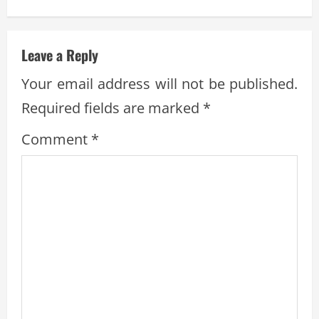
u
e
Leave a Reply
R
Your email address will not be published.
Required fields are marked
*
e
Comment
*
a
d
i
n
g