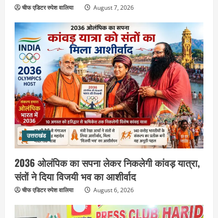
चीफ एडिटर रुपेश वालिया
August 7, 2026
उत्तराखंड
2036 ओलंपिक का सपना लेकर निकलेगी
कांवड़ यात्रा, संतों ने दिया विजयी भव का
आशीर्वाद
2
August 6, 2026
उत्तराखंड
एसआईआर के तहत जारी किए जा रहे नोटिसों
पर कांग्रेस ने जतायी आपत्ति, मतदाताओं को
उत्तराखंड
परेशान करने का लगाया आरोप
3
August 6, 2026
2036 ओलंपिक का सपना लेकर निकलेगी कांवड़ यात्रा,
संतों ने दिया विजयी भव का आशीर्वाद
उत्तराखंड
महंत यति रामस्वरूप आनंद गिरि को लेकर पूरे
चीफ एडिटर रुपेश वालिया
August 6, 2026
दिन चला हाई वोल्टेज ड्रामा, चौकी से अपने
साथ ले गए यति नरसिंहानंद गिरी