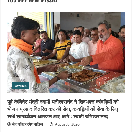
पर कांग्रेस ने जतायी आपत्ति, मतदाताओं को
परेशान करने का लगाया आरोप
4
August 6, 2026
उत्तराखंड
महंत यति रामस्वरूप आनंद गिरि को लेकर पूरे
दिन चला हाई वोल्टेज ड्रामा, चौकी से अपने
साथ ले गए यति नरसिंहानंद गिरी
5
August 5, 2026
उत्तराखंड
पूर्व कैबिनेट मंत्री स्वामी यतीश्वरानंद ने शिवभक्त कांवड़ियों को
भोजन प्रसाद वितरित कर की सेवा, कांवड़ियों की सेवा के लिए
सभी सामर्थ्यवान आमजन आएं आगे : स्वामी यतिश्वरानन्द
चीफ एडिटर रुपेश वालिया
August 8, 2026