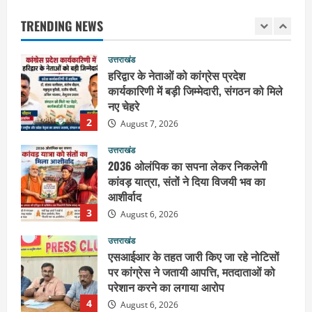
नए चेहरे
TRENDING NEWS
2
August 7, 2026
उत्तराखंड
2036 ओलंपिक का सपना लेकर निकलेगी
कांवड़ यात्रा, संतों ने दिया विजयी भव का
आशीर्वाद
3
August 6, 2026
उत्तराखंड
एसआईआर के तहत जारी किए जा रहे नोटिसों
पर कांग्रेस ने जतायी आपत्ति, मतदाताओं को
परेशान करने का लगाया आरोप
4
August 6, 2026
उत्तराखंड
महंत यति रामस्वरूप आनंद गिरि को लेकर पूरे
दिन चला हाई वोल्टेज ड्रामा, चौकी से अपने
साथ ले गए यति नरसिंहानंद गिरी
5
August 5, 2026