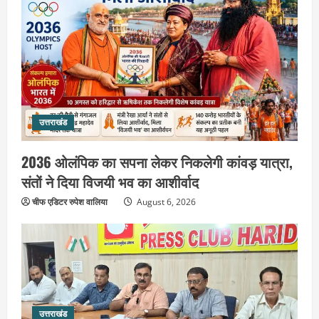
उत्तराखंड
2036 ओलंपिक का सपना लेकर निकलेगी कांवड़ यात्रा,
संतों ने दिया विजयी भव का आशीर्वाद
चीफ एडिटर रुपेश वालिया
August 6, 2026
उत्तराखंड
एसआईआर के तहत जारी किए जा रहे नोटिसों
पर कांग्रेस ने जतायी आपत्ति, मतदाताओं को
परेशान करने का लगाया आरोप
2
August 6, 2026
उत्तराखंड