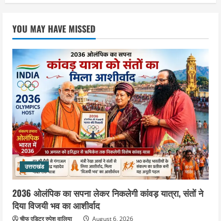
महंत यति रामस्वरूप आनंद गिरि को लेकर पूरे
दिन चला हाई वोल्टेज ड्रामा, चौकी से अपने
साथ ले गए यति नरसिंहानंद गिरी
YOU MAY HAVE MISSED
3
August 5, 2026
उत्तराखंड
जिला जेल में गूंजा मां गंगा का महिमा गान,
संगीतमय कथा से कैदियों को मिला आध्यात्मिक
संदेश
4
August 5, 2026
उत्तराखंड
कांवड़ियों की सेवा में जुटा हरिद्वार-रूड़की
विकास प्राधिकरण, जलपान व प्रसाद वितरण
से जीता श्रद्धालुओं का दिल
5
August 5, 2026
उत्तराखंड
2036 ओलंपिक का सपना लेकर निकलेगी कांवड़ यात्रा, संतों ने
दिया विजयी भव का आशीर्वाद
चीफ एडिटर रुपेश वालिया
August 6, 2026