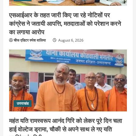
उत्तराखंड
एसआईआर के तहत जारी किए जा रहे नोटिसों पर
महंत यति रामस्वरूप आनंद गिरि को लेकर पूरे
दिन चला हाई वोल्टेज ड्रामा, चौकी से अपने
कांग्रेस ने जतायी आपत्ति, मतदाताओं को परेशान करने
साथ ले गए यति नरसिंहानंद गिरी
का लगाया आरोप
3
August 5, 2026
चीफ एडिटर रुपेश वालिया
August 6, 2026
उत्तराखंड
जिला जेल में गूंजा मां गंगा का महिमा गान,
संगीतमय कथा से कैदियों को मिला आध्यात्मिक
संदेश
4
August 5, 2026
उत्तराखंड
कांवड़ियों की सेवा में जुटा हरिद्वार-रूड़की
विकास प्राधिकरण, जलपान व प्रसाद वितरण
उत्तराखंड
से जीता श्रद्धालुओं का दिल
5
August 5, 2026
महंत यति रामस्वरूप आनंद गिरि को लेकर पूरे दिन चला
उत्तराखंड
हाई वोल्टेज ड्रामा, चौकी से अपने साथ ले गए यति
2036 ओलंपिक का सपना लेकर निकलेगी