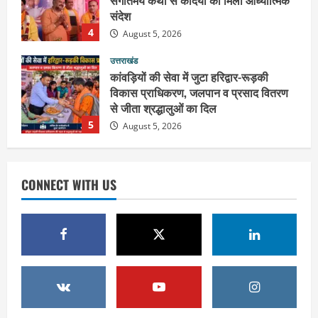
उत्तराखंड
कांवड़ियों की सेवा में जुटा हरिद्वार-रूड़की
विकास प्राधिकरण, जलपान व प्रसाद वितरण
से जीता श्रद्धालुओं का दिल
5
August 5, 2026
उत्तराखंड
2036 ओलंपिक का सपना लेकर निकलेगी
कांवड़ यात्रा, संतों ने दिया विजयी भव का
आशीर्वाद
CONNECT WITH US
1
August 6, 2026
उत्तराखंड
एसआईआर के तहत जारी किए जा रहे नोटिसों
पर कांग्रेस ने जतायी आपत्ति, मतदाताओं को
परेशान करने का लगाया आरोप
2
August 6, 2026
उत्तराखंड