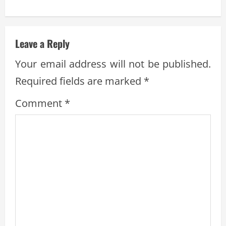
i
n
Leave a Reply
u
Your email address will not be published.
e
Required fields are marked
*
R
Comment
*
e
a
d
i
n
g