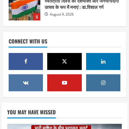
ने डाक कांवड़ियों से कहा—सुरक्षा से समझौता
न करें
1
August 10, 2026
उत्तराखंड
संतों के वायरल वीडियो पर अखाड़ा परिषद का
CONNECT WITH US
गुस्सा : अध्यक्ष बोले, AI की आड़ में बदनाम करने
वालों की अब खैर नहीं
2
August 9, 2026
उत्तराखंड
गंगाजल लेकर इटावा निकलीं सुमन देवी,
अखिलेश यादव को CM बनाने का लिया संकल्प :
हरकी पैड़ी से जल लेकर पहुंचेंगी इटावा,
केदारेश्वर मंदिर में करेंगी जलाभिषेक
3
August 9, 2026
उत्तराखंड
YOU MAY HAVE MISSED
युवा कांग्रेस के 66वें स्थापना दिवस पर हरिद्वार
में गूंजा युवाओं की आवाज बुलंद करने का संकल्प
August 9, 2026