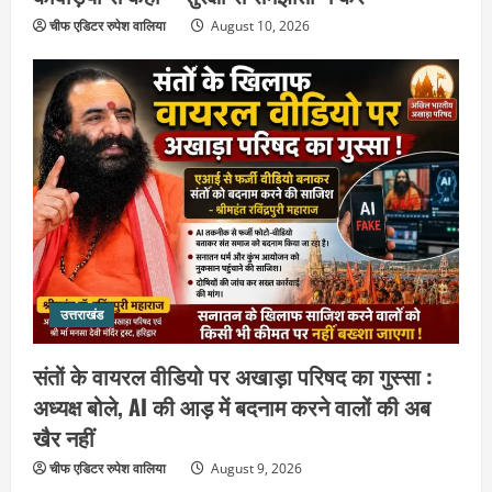
चीफ एडिटर रुपेश वालिया
August 10, 2026
उत्तराखंड
संतों के वायरल वीडियो पर अखाड़ा परिषद का
गुस्सा : अध्यक्ष बोले, AI की आड़ में बदनाम करने
वालों की अब खैर नहीं
2
August 9, 2026
उत्तराखंड
उत्तराखंड
गंगाजल लेकर इटावा निकलीं सुमन देवी,
अखिलेश यादव को CM बनाने का लिया संकल्प :
संतों के वायरल वीडियो पर अखाड़ा परिषद का गुस्सा :
हरकी पैड़ी से जल लेकर पहुंचेंगी इटावा,
केदारेश्वर मंदिर में करेंगी जलाभिषेक
3
अध्यक्ष बोले, AI की आड़ में बदनाम करने वालों की अब
August 9, 2026
खैर नहीं
उत्तराखंड
चीफ एडिटर रुपेश वालिया
August 9, 2026
युवा कांग्रेस के 66वें स्थापना दिवस पर हरिद्वार