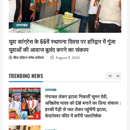
सामर्थ्यवान आमजन आएं आगे : स्वामी
5
यतिश्वरानन्द
उत्तराखंड
August 8, 2026
संतों के वायरल वीडियो पर अखाड़ा परिषद का
उत्तराखंड
गुस्सा : अध्यक्ष बोले, AI की आड़ में बदनाम करने
वालों की अब खैर नहीं
युवा कांग्रेस के 66वें स्थापना दिवस पर हरिद्वार में गूंजा
1
August 9, 2026
युवाओं की आवाज बुलंद करने का संकल्प
उत्तराखंड
चीफ एडिटर रुपेश वालिया
गंगाजल लेकर इटावा निकलीं सुमन देवी,
August 9, 2026
अखिलेश यादव को CM बनाने का लिया संकल्प :
हरकी पैड़ी से जल लेकर पहुंचेंगी इटावा,
TRENDING NEWS
केदारेश्वर मंदिर में करेंगी जलाभिषेक
2
August 9, 2026
उत्तराखंड
युवा कांग्रेस के 66वें स्थापना दिवस पर हरिद्वार
में गूंजा युवाओं की आवाज बुलंद करने का संकल्प
August 9, 2026
3