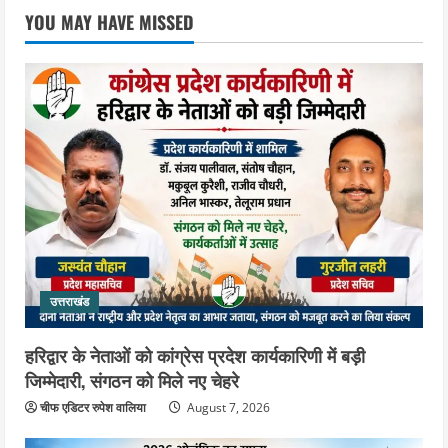
एसआईआर के तहत जारी किए जा रहे नोटिसों
YOU MAY HAVE MISSED
पर कांग्रेस ने जतायी आपत्ति, मतदाताओं को
परेशान करने का लगाया आरोप
3
August 6, 2026
उत्तराखंड
महंत यति रामस्वरूप आनंद गिरि को लेकर पूरे
दिन चला हाई वोल्टेज ड्रामा, चौकी से अपने
साथ ले गए यति नरसिंहानंद गिरी
4
August 5, 2026
उत्तराखंड
जिला जेल में गूंजा मां गंगा का महिमा गान,
संगीतमय कथा से कैदियों को मिला आध्यात्मिक
उत्तराखंड
संदेश
5
August 5, 2026
हरिद्वार के नेताओं को कांग्रेस प्रदेश कार्यकारिणी में बड़ी
जिम्मेदारी, संगठन को मिले नए चेहरे
चीफ एडिटर रुपेश वालिया
August 7, 2026