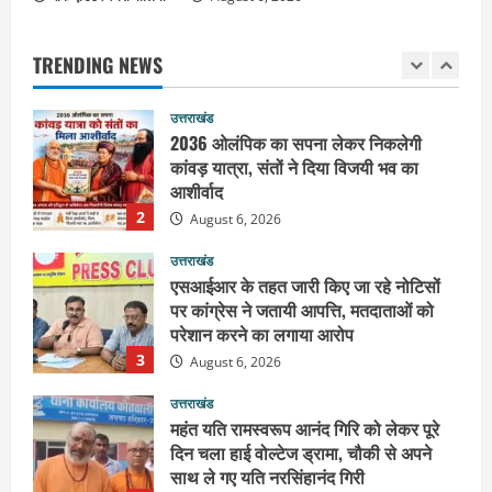
कार्यकारिणी में बड़ी जिम्मेदारी, संगठन को मिले
नए चेहरे
TRENDING NEWS
1
August 7, 2026
उत्तराखंड
2036 ओलंपिक का सपना लेकर निकलेगी
कांवड़ यात्रा, संतों ने दिया विजयी भव का
आशीर्वाद
2
August 6, 2026
उत्तराखंड
एसआईआर के तहत जारी किए जा रहे नोटिसों
पर कांग्रेस ने जतायी आपत्ति, मतदाताओं को
परेशान करने का लगाया आरोप
3
August 6, 2026
उत्तराखंड
महंत यति रामस्वरूप आनंद गिरि को लेकर पूरे
दिन चला हाई वोल्टेज ड्रामा, चौकी से अपने
साथ ले गए यति नरसिंहानंद गिरी