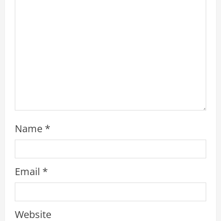
d
i
n
g
Name
*
Email
*
Website