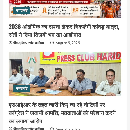
उत्तराखंड
उत्तराखंड
एसआईआर के तहत जारी किए जा रहे नोटिसों
पर कांग्रेस ने जतायी आपत्ति, मतदाताओं को
2036 ओलंपिक का सपना लेकर निकलेगी कांवड़ यात्रा,
परेशान करने का लगाया आरोप
संतों ने दिया विजयी भव का आशीर्वाद
3
August 6, 2026
चीफ एडिटर रुपेश वालिया
August 6, 2026
उत्तराखंड
महंत यति रामस्वरूप आनंद गिरि को लेकर पूरे
दिन चला हाई वोल्टेज ड्रामा, चौकी से अपने
साथ ले गए यति नरसिंहानंद गिरी
4
August 5, 2026
उत्तराखंड
उत्तराखंड
जिला जेल में गूंजा मां गंगा का महिमा गान,
संगीतमय कथा से कैदियों को मिला आध्यात्मिक
एसआईआर के तहत जारी किए जा रहे नोटिसों पर
संदेश
कांग्रेस ने जतायी आपत्ति, मतदाताओं को परेशान करने
5
August 5, 2026
का लगाया आरोप
उत्तराखंड
चीफ एडिटर रुपेश वालिया
हरिद्वार के नेताओं को कांग्रेस प्रदेश
August 6, 2026