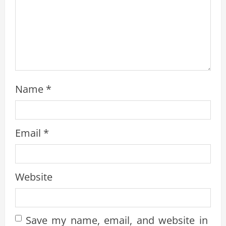
i
n
g
Name
*
Email
*
Website
Save my name, email, and website in