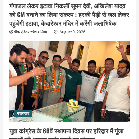
उत्तराखंड
गंगाजल लेकर इटावा निकलीं सुमन देवी, अखिलेश यादव
युवा कांग्रेस के 66वें स्थापना दिवस पर हरिद्वार
को CM बनाने का लिया संकल्प : हरकी पैड़ी से जल लेकर
में गूंजा युवाओं की आवाज बुलंद करने का संकल्प
पहुंचेंगी इटावा, केदारेश्वर मंदिर में करेंगी जलाभिषेक
August 9, 2026
3
चीफ एडिटर रुपेश वालिया
August 9, 2026
उत्तराखंड
स्वतंत्रता दिवस को देशभक्ति और जनभागीदारी
उत्सव के रूप में मनाएं : डा.विशाल गर्ग
August 9, 2026
4
उत्तराखंड
पूर्व कैबिनेट मंत्री स्वामी यतीश्वरानंद ने
शिवभक्त कांवड़ियों को भोजन प्रसाद वितरित
कर की सेवा, कांवड़ियों की सेवा के लिए सभी
सामर्थ्यवान आमजन आएं आगे : स्वामी
5
यतिश्वरानन्द
उत्तराखंड
उत्तराखंड
August 8, 2026
संतों के वायरल वीडियो पर अखाड़ा परिषद का
युवा कांग्रेस के 66वें स्थापना दिवस पर हरिद्वार में गूंजा
गुस्सा : अध्यक्ष बोले, AI की आड़ में बदनाम करने