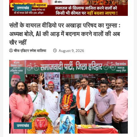
उत्तराखंड
संतों के वायरल वीडियो पर अखाड़ा परिषद का गुस्सा :
अध्यक्ष बोले, AI की आड़ में बदनाम करने वालों की अब
खैर नहीं
चीफ एडिटर रुपेश वालिया
August 9, 2026
उत्तराखंड
गंगाजल लेकर इटावा निकलीं सुमन देवी,
अखिलेश यादव को CM बनाने का लिया संकल्प :
हरकी पैड़ी से जल लेकर पहुंचेंगी इटावा,
केदारेश्वर मंदिर में करेंगी जलाभिषेक
2
उत्तराखंड
August 9, 2026