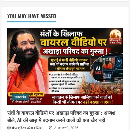
में गूंजा युवाओं की आवाज बुलंद करने का संकल्प
August 9, 2026
3
YOU MAY HAVE MISSED
उत्तराखंड
स्वतंत्रता दिवस को देशभक्ति और जनभागीदारी
उत्सव के रूप में मनाएं : डा.विशाल गर्ग
August 9, 2026
4
उत्तराखंड
पूर्व कैबिनेट मंत्री स्वामी यतीश्वरानंद ने
शिवभक्त कांवड़ियों को भोजन प्रसाद वितरित
कर की सेवा, कांवड़ियों की सेवा के लिए सभी
सामर्थ्यवान आमजन आएं आगे : स्वामी
5
यतिश्वरानन्द
उत्तराखंड
August 8, 2026
संतों के वायरल वीडियो पर अखाड़ा परिषद का गुस्सा : अध्यक्ष
बोले, AI की आड़ में बदनाम करने वालों की अब खैर नहीं
चीफ एडिटर रुपेश वालिया
August 9, 2026