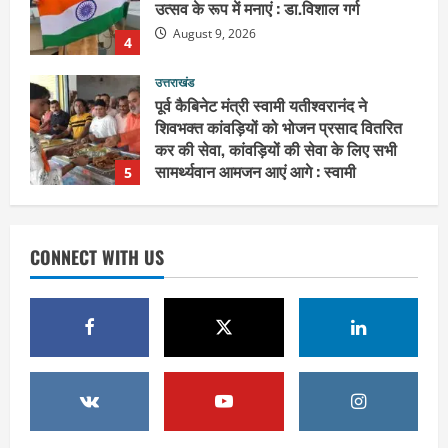
उत्तराखंड
पूर्व कैबिनेट मंत्री स्वामी यतीश्वरानंद ने
शिवभक्त कांवड़ियों को भोजन प्रसाद वितरित
कर की सेवा, कांवड़ियों की सेवा के लिए सभी
सामर्थ्यवान आमजन आएं आगे : स्वामी
5
यतिश्वरानन्द
उत्तराखंड
August 8, 2026
संतों के वायरल वीडियो पर अखाड़ा परिषद का
गुस्सा : अध्यक्ष बोले, AI की आड़ में बदनाम करने
वालों की अब खैर नहीं
1
August 9, 2026
CONNECT WITH US
उत्तराखंड
गंगाजल लेकर इटावा निकलीं सुमन देवी,
अखिलेश यादव को CM बनाने का लिया संकल्प :
हरकी पैड़ी से जल लेकर पहुंचेंगी इटावा,
केदारेश्वर मंदिर में करेंगी जलाभिषेक
2
August 9, 2026
उत्तराखंड
युवा कांग्रेस के 66वें स्थापना दिवस पर हरिद्वार