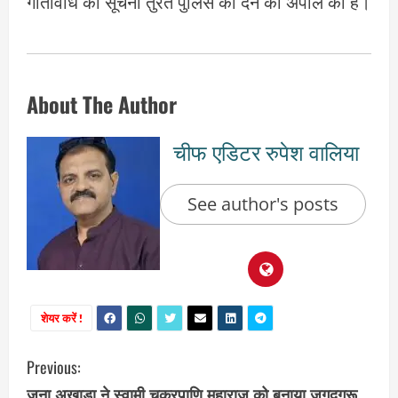
गतिविधि की सूचना तुरंत पुलिस को देने की अपील की है।
About The Author
चीफ एडिटर रुपेश वालिया
See author's posts
शेयर करें !
C
Previous:
जूना अखाड़ा ने स्वामी चक्रपाणि महाराज को बनाया जगदगुरू