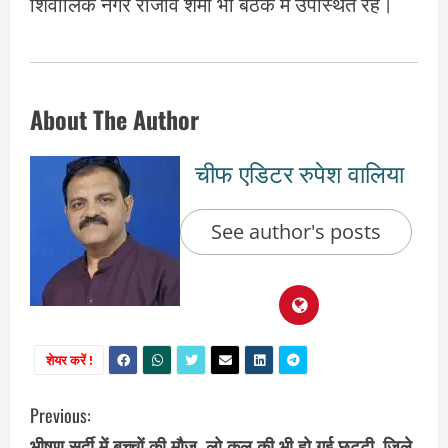
शिवालिक नगर राजीव शर्मा भी बैठक में उपस्थित रहे।
About The Author
चीफ एडिटर रुपेश वालिया
See author's posts
शेयर करें !
C
Previous:
भीषण सर्दी में बच्चों की मौज, लो कल की भी हो गई छुट्टी, जिले