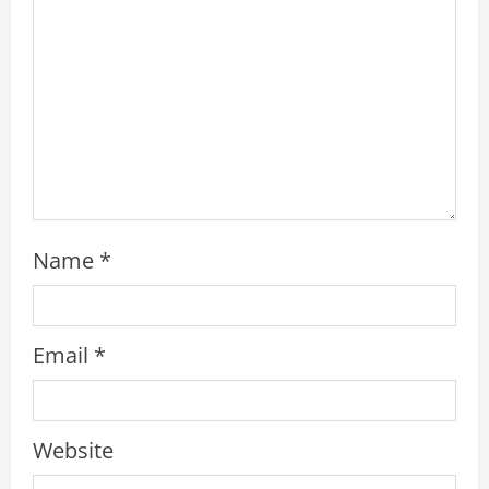
i
n
g
Name
*
Email
*
Website