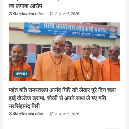
दिन चला हाई वोल्टेज ड्रामा, चौकी से अपने
का लगाया आरोप
साथ ले गए यति नरसिंहानंद गिरी
चीफ एडिटर रुपेश वालिया
August 6, 2026
3
August 5, 2026
उत्तराखंड
जिला जेल में गूंजा मां गंगा का महिमा गान,
संगीतमय कथा से कैदियों को मिला आध्यात्मिक
संदेश
4
August 5, 2026
उत्तराखंड
कांवड़ियों की सेवा में जुटा हरिद्वार-रूड़की
उत्तराखंड
विकास प्राधिकरण, जलपान व प्रसाद वितरण
से जीता श्रद्धालुओं का दिल
महंत यति रामस्वरूप आनंद गिरि को लेकर पूरे दिन चला
5
August 5, 2026
हाई वोल्टेज ड्रामा, चौकी से अपने साथ ले गए यति
उत्तराखंड
नरसिंहानंद गिरी
2036 ओलंपिक का सपना लेकर निकलेगी
चीफ एडिटर रुपेश वालिया
August 5, 2026
कांवड़ यात्रा, संतों ने दिया विजयी भव का
आशीर्वाद
1