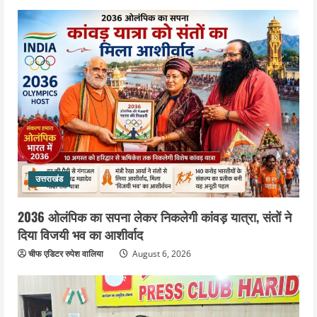
3
August 5, 2026
उत्तराखंड
जिला जेल में गूंजा मां गंगा का महिमा गान,
संगीतमय कथा से कैदियों को मिला आध्यात्मिक
संदेश
4
August 5, 2026
उत्तराखंड
कांवड़ियों की सेवा में जुटा हरिद्वार-रूड़की
विकास प्राधिकरण, जलपान व प्रसाद वितरण
से जीता श्रद्धालुओं का दिल
उत्तराखंड
5
August 5, 2026
2036 ओलंपिक का सपना लेकर निकलेगी कांवड़ यात्रा, संतों ने
दिया विजयी भव का आशीर्वाद
चीफ एडिटर रुपेश वालिया
August 6, 2026