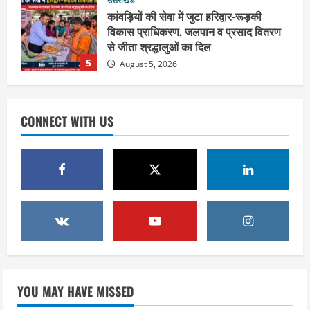
कांवड़ियों की सेवा में जुटा हरिद्वार-रूड़की
विकास प्राधिकरण, जलपान व प्रसाद वितरण
से जीता श्रद्धालुओं का दिल
5
August 5, 2026
उत्तराखंड
2036 ओलंपिक का सपना लेकर निकलेगी
कांवड़ यात्रा, संतों ने दिया विजयी भव का
CONNECT WITH US
आशीर्वाद
1
August 6, 2026
उत्तराखंड
एसआईआर के तहत जारी किए जा रहे नोटिसों
पर कांग्रेस ने जतायी आपत्ति, मतदाताओं को
परेशान करने का लगाया आरोप
2
August 6, 2026
उत्तराखंड
महंत यति रामस्वरूप आनंद गिरि को लेकर पूरे
दिन चला हाई वोल्टेज ड्रामा, चौकी से अपने
YOU MAY HAVE MISSED
साथ ले गए यति नरसिंहानंद गिरी