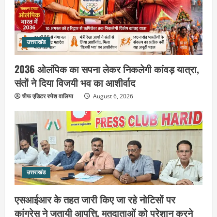
उत्तराखंड
2036 ओलंपिक का सपना लेकर निकलेगी कांवड़ यात्रा,
संतों ने दिया विजयी भव का आशीर्वाद
चीफ एडिटर रुपेश वालिया
August 6, 2026
उत्तराखंड
एसआईआर के तहत जारी किए जा रहे नोटिसों
पर कांग्रेस ने जतायी आपत्ति, मतदाताओं को
परेशान करने का लगाया आरोप
उत्तराखंड
2
August 6, 2026
एसआईआर के तहत जारी किए जा रहे नोटिसों पर
उत्तराखंड
कांग्रेस ने जतायी आपत्ति, मतदाताओं को परेशान करने
महंत यति रामस्वरूप आनंद गिरि को लेकर पूरे