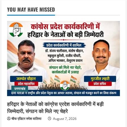
उत्तराखंड
महंत यति रामस्वरूप आनंद गिरि को लेकर पूरे
YOU MAY HAVE MISSED
दिन चला हाई वोल्टेज ड्रामा, चौकी से अपने
साथ ले गए यति नरसिंहानंद गिरी
4
August 5, 2026
उत्तराखंड
जिला जेल में गूंजा मां गंगा का महिमा गान,
संगीतमय कथा से कैदियों को मिला आध्यात्मिक
संदेश
5
August 5, 2026
उत्तराखंड
हरिद्वार के नेताओं को कांग्रेस प्रदेश कार्यकारिणी में बड़ी
जिम्मेदारी, संगठन को मिले नए चेहरे
चीफ एडिटर रुपेश वालिया
August 7, 2026