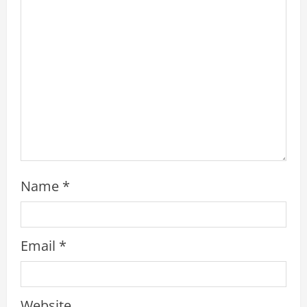
i
n
g
Name
*
Email
*
Website