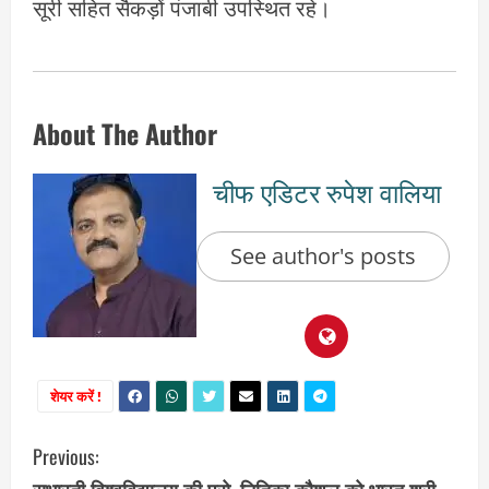
सूरी सहित सैकड़ों पंजाबी उपस्थित रहे।
About The Author
चीफ एडिटर रुपेश वालिया
See author's posts
शेयर करें !
C
Previous:
सुभारती विश्वविद्यालय की प्रो. नितिका कौशल को भारत श्री