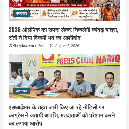
3
August 6, 2026
उत्तराखंड
उत्तराखंड
महंत यति रामस्वरूप आनंद गिरि को लेकर पूरे
दिन चला हाई वोल्टेज ड्रामा, चौकी से अपने
2036 ओलंपिक का सपना लेकर निकलेगी कांवड़ यात्रा,
साथ ले गए यति नरसिंहानंद गिरी
संतों ने दिया विजयी भव का आशीर्वाद
4
August 5, 2026
चीफ एडिटर रुपेश वालिया
August 6, 2026
उत्तराखंड
जिला जेल में गूंजा मां गंगा का महिमा गान,
संगीतमय कथा से कैदियों को मिला आध्यात्मिक
संदेश
5
August 5, 2026
उत्तराखंड
उत्तराखंड
हरिद्वार के नेताओं को कांग्रेस प्रदेश
कार्यकारिणी में बड़ी जिम्मेदारी, संगठन को मिले
एसआईआर के तहत जारी किए जा रहे नोटिसों पर
नए चेहरे
कांग्रेस ने जतायी आपत्ति, मतदाताओं को परेशान करने
1
August 7, 2026
का लगाया आरोप
उत्तराखंड