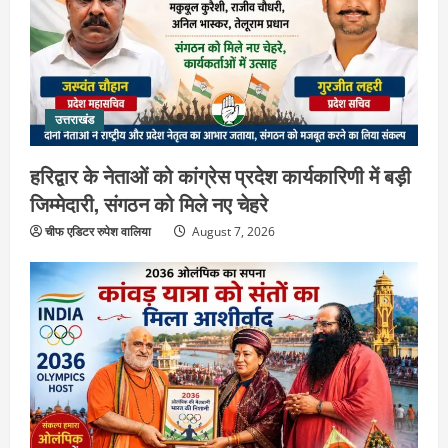
उत्तराखंड
हरिद्वार के नेताओं को कांग्रेस प्रदेश कार्यकारिणी में बड़ी
जिम्मेदारी, संगठन को मिले नए चेहरे
चीफ एडिटर रुपेश वालिया
August 7, 2026
उत्तराखंड
2036 ओलंपिक का सपना लेकर निकलेगी
कांवड़ यात्रा, संतों ने दिया विजयी भव का
आशीर्वाद
2
August 6, 2026
उत्तराखंड
एसआईआर के तहत जारी किए जा रहे नोटिसों
पर कांग्रेस ने जतायी आपत्ति, मतदाताओं को
परेशान करने का लगाया आरोप