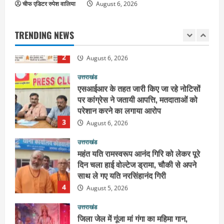
चीफ एडिटर रुपेश वालिया
2036 ओलंपिक का सपना लेकर निकलेगी
August 6, 2026
कांवड़ यात्रा, संतों ने दिया विजयी भव का
आशीर्वाद
TRENDING NEWS
2
August 6, 2026
उत्तराखंड
एसआईआर के तहत जारी किए जा रहे नोटिसों
पर कांग्रेस ने जतायी आपत्ति, मतदाताओं को
परेशान करने का लगाया आरोप
3
August 6, 2026
उत्तराखंड
महंत यति रामस्वरूप आनंद गिरि को लेकर पूरे
दिन चला हाई वोल्टेज ड्रामा, चौकी से अपने
साथ ले गए यति नरसिंहानंद गिरी
4
August 5, 2026
उत्तराखंड
जिला जेल में गूंजा मां गंगा का महिमा गान,
संगीतमय कथा से कैदियों को मिला आध्यात्मिक
संदेश