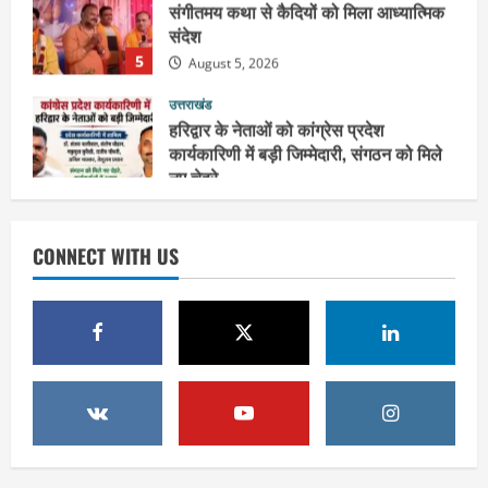
5
August 5, 2026
उत्तराखंड
हरिद्वार के नेताओं को कांग्रेस प्रदेश
कार्यकारिणी में बड़ी जिम्मेदारी, संगठन को मिले
नए चेहरे
1
August 7, 2026
उत्तराखंड
2036 ओलंपिक का सपना लेकर निकलेगी
CONNECT WITH US
कांवड़ यात्रा, संतों ने दिया विजयी भव का
आशीर्वाद
2
August 6, 2026
उत्तराखंड
एसआईआर के तहत जारी किए जा रहे नोटिसों
पर कांग्रेस ने जतायी आपत्ति, मतदाताओं को
परेशान करने का लगाया आरोप
3
August 6, 2026