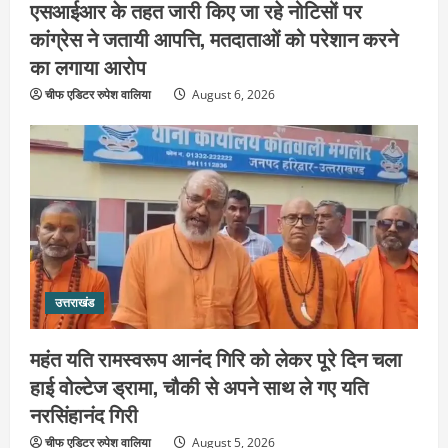
एसआईआर के तहत जारी किए जा रहे नोटिसों पर
कांग्रेस ने जतायी आपत्ति, मतदाताओं को परेशान करने
उत्तराखंड
जिला जेल में गूंजा मां गंगा का महिमा गान,
का लगाया आरोप
संगीतमय कथा से कैदियों को मिला आध्यात्मिक
चीफ एडिटर रुपेश वालिया
August 6, 2026
संदेश
4
August 5, 2026
उत्तराखंड
कांवड़ियों की सेवा में जुटा हरिद्वार-रूड़की
विकास प्राधिकरण, जलपान व प्रसाद वितरण
से जीता श्रद्धालुओं का दिल
5
August 5, 2026
उत्तराखंड
उत्तराखंड
2036 ओलंपिक का सपना लेकर निकलेगी
कांवड़ यात्रा, संतों ने दिया विजयी भव का
महंत यति रामस्वरूप आनंद गिरि को लेकर पूरे दिन चला
आशीर्वाद
हाई वोल्टेज ड्रामा, चौकी से अपने साथ ले गए यति
1
August 6, 2026
नरसिंहानंद गिरी
उत्तराखंड
चीफ एडिटर रुपेश वालिया
एसआईआर के तहत जारी किए जा रहे नोटिसों
August 5, 2026