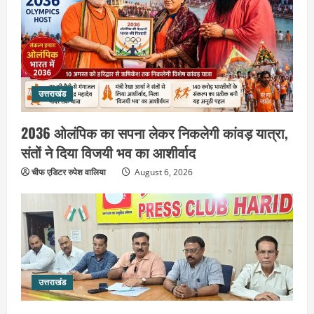
उत्तराखंड
2036 ओलंपिक का सपना लेकर निकलेगी कांवड़ यात्रा,
संतों ने दिया विजयी भव का आशीर्वाद
उत्तराखंड
एसआईआर के तहत जारी किए जा रहे नोटिसों
चीफ एडिटर रुपेश वालिया
August 6, 2026
पर कांग्रेस ने जतायी आपत्ति, मतदाताओं को
परेशान करने का लगाया आरोप
2
August 6, 2026
उत्तराखंड
महंत यति रामस्वरूप आनंद गिरि को लेकर पूरे
दिन चला हाई वोल्टेज ड्रामा, चौकी से अपने
उत्तराखंड
साथ ले गए यति नरसिंहानंद गिरी
3
August 5, 2026