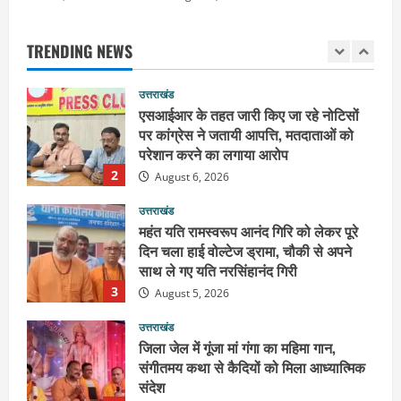
पर कांग्रेस ने जतायी आपत्ति, मतदाताओं को
परेशान करने का लगाया आरोप
TRENDING NEWS
2
August 6, 2026
उत्तराखंड
महंत यति रामस्वरूप आनंद गिरि को लेकर पूरे
दिन चला हाई वोल्टेज ड्रामा, चौकी से अपने
साथ ले गए यति नरसिंहानंद गिरी
3
August 5, 2026
उत्तराखंड
जिला जेल में गूंजा मां गंगा का महिमा गान,
संगीतमय कथा से कैदियों को मिला आध्यात्मिक
संदेश
4
August 5, 2026
उत्तराखंड
कांवड़ियों की सेवा में जुटा हरिद्वार-रूड़की
विकास प्राधिकरण, जलपान व प्रसाद वितरण
से जीता श्रद्धालुओं का दिल