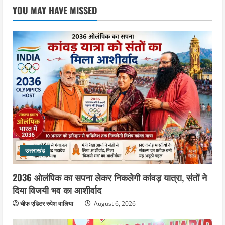
जिला जेल में गूंजा मां गंगा का महिमा गान,
YOU MAY HAVE MISSED
संगीतमय कथा से कैदियों को मिला आध्यात्मिक
संदेश
4
August 5, 2026
उत्तराखंड
कांवड़ियों की सेवा में जुटा हरिद्वार-रूड़की
विकास प्राधिकरण, जलपान व प्रसाद वितरण
से जीता श्रद्धालुओं का दिल
5
August 5, 2026
उत्तराखंड
2036 ओलंपिक का सपना लेकर निकलेगी कांवड़ यात्रा, संतों ने
दिया विजयी भव का आशीर्वाद
चीफ एडिटर रुपेश वालिया
August 6, 2026