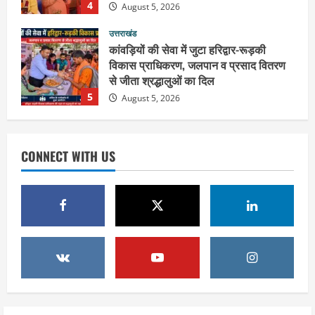
5
August 5, 2026
उत्तराखंड
2036 ओलंपिक का सपना लेकर निकलेगी
कांवड़ यात्रा, संतों ने दिया विजयी भव का
आशीर्वाद
1
August 6, 2026
उत्तराखंड
एसआईआर के तहत जारी किए जा रहे नोटिसों
CONNECT WITH US
पर कांग्रेस ने जतायी आपत्ति, मतदाताओं को
परेशान करने का लगाया आरोप
2
August 6, 2026
उत्तराखंड
महंत यति रामस्वरूप आनंद गिरि को लेकर पूरे
दिन चला हाई वोल्टेज ड्रामा, चौकी से अपने
साथ ले गए यति नरसिंहानंद गिरी
3
August 5, 2026
उत्तराखंड