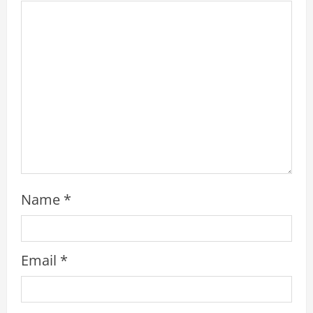
d
i
n
g
Name
*
Email
*