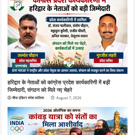
महंत यति रामस्वरूप आनंद गिरि को लेकर पूरे
दिन चला हाई वोल्टेज ड्रामा, चौकी से अपने
साथ ले गए यति नरसिंहानंद गिरी
4
August 5, 2026
उत्तराखंड
जिला जेल में गूंजा मां गंगा का महिमा गान,
संगीतमय कथा से कैदियों को मिला आध्यात्मिक
संदेश
5
August 5, 2026
उत्तराखंड
हरिद्वार के नेताओं को कांग्रेस प्रदेश कार्यकारिणी में बड़ी
जिम्मेदारी, संगठन को मिले नए चेहरे
चीफ एडिटर रुपेश वालिया
August 7, 2026