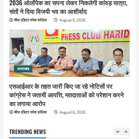
2036 ओलंपिक का सपना लेकर निकलेगी कांवड़ यात्रा,
उत्तराखंड
संतों ने दिया विजयी भव का आशीर्वाद
महंत यति रामस्वरूप आनंद गिरि को लेकर पूरे
चीफ एडिटर रुपेश वालिया
August 6, 2026
दिन चला हाई वोल्टेज ड्रामा, चौकी से अपने
साथ ले गए यति नरसिंहानंद गिरी
4
August 5, 2026
उत्तराखंड
जिला जेल में गूंजा मां गंगा का महिमा गान,
संगीतमय कथा से कैदियों को मिला आध्यात्मिक
संदेश
उत्तराखंड
5
August 5, 2026
एसआईआर के तहत जारी किए जा रहे नोटिसों पर
उत्तराखंड
कांग्रेस ने जतायी आपत्ति, मतदाताओं को परेशान करने
हरिद्वार के नेताओं को कांग्रेस प्रदेश
कार्यकारिणी में बड़ी जिम्मेदारी, संगठन को मिले
का लगाया आरोप
नए चेहरे
चीफ एडिटर रुपेश वालिया
August 6, 2026
1
August 7, 2026
उत्तराखंड
TRENDING NEWS
2036 ओलंपिक का सपना लेकर निकलेगी