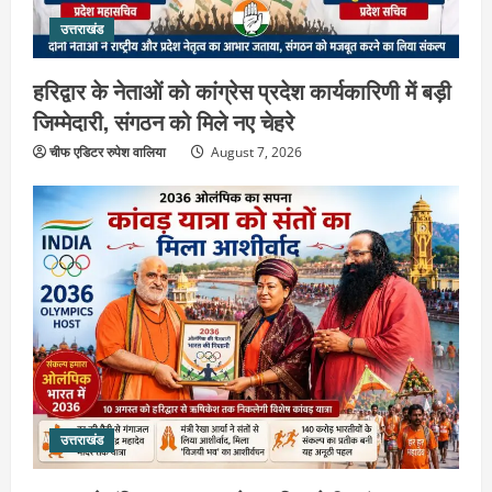
उत्तराखंड
हरिद्वार के नेताओं को कांग्रेस प्रदेश कार्यकारिणी में बड़ी
जिम्मेदारी, संगठन को मिले नए चेहरे
चीफ एडिटर रुपेश वालिया
August 7, 2026
उत्तराखंड
2036 ओलंपिक का सपना लेकर निकलेगी
कांवड़ यात्रा, संतों ने दिया विजयी भव का
आशीर्वाद
2
August 6, 2026
उत्तराखंड
एसआईआर के तहत जारी किए जा रहे नोटिसों
पर कांग्रेस ने जतायी आपत्ति, मतदाताओं को
उत्तराखंड
परेशान करने का लगाया आरोप
3
August 6, 2026