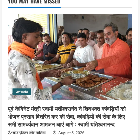
YOU MAY HAVE MISSED
कांवड़ यात्रा, संतों ने दिया विजयी भव का
आशीर्वाद
3
August 6, 2026
उत्तराखंड
एसआईआर के तहत जारी किए जा रहे नोटिसों
पर कांग्रेस ने जतायी आपत्ति, मतदाताओं को
परेशान करने का लगाया आरोप
4
August 6, 2026
उत्तराखंड
महंत यति रामस्वरूप आनंद गिरि को लेकर पूरे
दिन चला हाई वोल्टेज ड्रामा, चौकी से अपने
साथ ले गए यति नरसिंहानंद गिरी
उत्तराखंड
5
August 5, 2026
पूर्व कैबिनेट मंत्री स्वामी यतीश्वरानंद ने शिवभक्त कांवड़ियों को
भोजन प्रसाद वितरित कर की सेवा, कांवड़ियों की सेवा के लिए
सभी सामर्थ्यवान आमजन आएं आगे : स्वामी यतिश्वरानन्द
चीफ एडिटर रुपेश वालिया
August 8, 2026