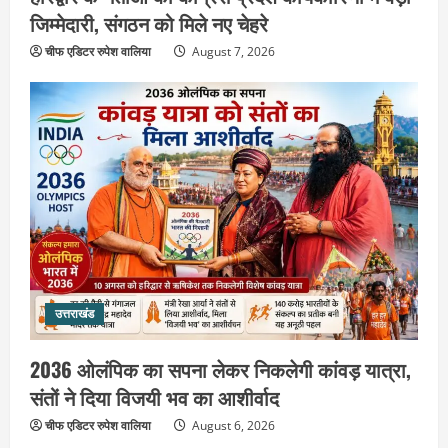
उत्तराखंड
जिम्मेदारी, संगठन को मिले नए चेहरे
2036 ओलंपिक का सपना लेकर निकलेगी
कांवड़ यात्रा, संतों ने दिया विजयी भव का
चीफ एडिटर रुपेश वालिया
August 7, 2026
आशीर्वाद
3
August 6, 2026
उत्तराखंड
एसआईआर के तहत जारी किए जा रहे नोटिसों
पर कांग्रेस ने जतायी आपत्ति, मतदाताओं को
परेशान करने का लगाया आरोप
4
August 6, 2026
उत्तराखंड
महंत यति रामस्वरूप आनंद गिरि को लेकर पूरे
दिन चला हाई वोल्टेज ड्रामा, चौकी से अपने
उत्तराखंड
साथ ले गए यति नरसिंहानंद गिरी
5
August 5, 2026
2036 ओलंपिक का सपना लेकर निकलेगी कांवड़ यात्रा,
संतों ने दिया विजयी भव का आशीर्वाद
उत्तराखंड
पूर्व कैबिनेट मंत्री स्वामी यतीश्वरानंद ने
चीफ एडिटर रुपेश वालिया
August 6, 2026
शिवभक्त कांवड़ियों को भोजन प्रसाद वितरित