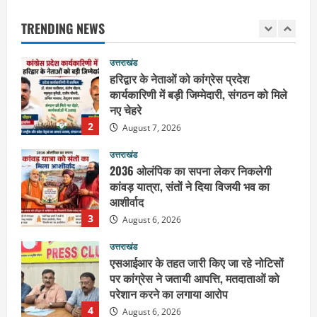
कर की सेवा, कांवड़ियों की सेवा के लिए सभी
सामर्थ्यवान आमजन आएं आगे : स्वामी
1
TRENDING NEWS
यतिश्वरानन्द
उत्तराखंड
August 8, 2026
हरिद्वार के नेताओं को कांग्रेस प्रदेश
कार्यकारिणी में बड़ी जिम्मेदारी, संगठन को मिले
नए चेहरे
2
August 7, 2026
उत्तराखंड
2036 ओलंपिक का सपना लेकर निकलेगी
कांवड़ यात्रा, संतों ने दिया विजयी भव का
आशीर्वाद
3
August 6, 2026
उत्तराखंड
एसआईआर के तहत जारी किए जा रहे नोटिसों
पर कांग्रेस ने जतायी आपत्ति, मतदाताओं को
परेशान करने का लगाया आरोप
4
August 6, 2026