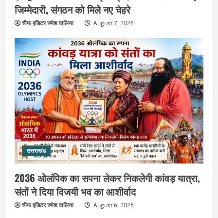
जिम्मेदारी, संगठन को मिले नए चेहरे
चीफ एडिटर रुपेश वालिया
August 7, 2026
उत्तराखंड
2036 ओलंपिक का सपना लेकर निकलेगी
कांवड़ यात्रा, संतों ने दिया विजयी भव का
आशीर्वाद
2
August 6, 2026
उत्तराखंड
उत्तराखंड
एसआईआर के तहत जारी किए जा रहे नोटिसों
पर कांग्रेस ने जतायी आपत्ति, मतदाताओं को
2036 ओलंपिक का सपना लेकर निकलेगी कांवड़ यात्रा,
परेशान करने का लगाया आरोप
संतों ने दिया विजयी भव का आशीर्वाद
3
August 6, 2026
चीफ एडिटर रुपेश वालिया
August 6, 2026
उत्तराखंड