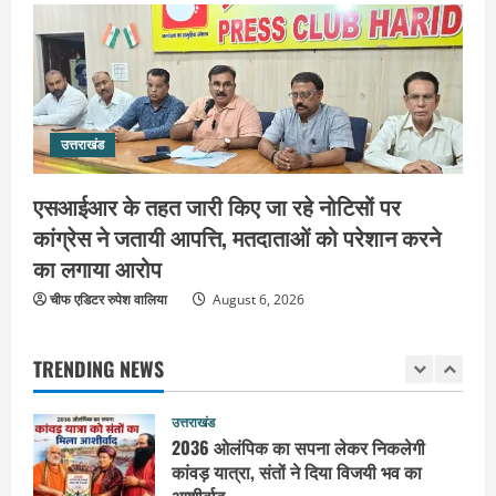
महंत यति रामस्वरूप आनंद गिरि को लेकर पूरे
दिन चला हाई वोल्टेज ड्रामा, चौकी से अपने
साथ ले गए यति नरसिंहानंद गिरी
4
August 5, 2026
उत्तराखंड
उत्तराखंड
जिला जेल में गूंजा मां गंगा का महिमा गान,
संगीतमय कथा से कैदियों को मिला आध्यात्मिक
एसआईआर के तहत जारी किए जा रहे नोटिसों पर
संदेश
कांग्रेस ने जतायी आपत्ति, मतदाताओं को परेशान करने
5
August 5, 2026
का लगाया आरोप
उत्तराखंड
चीफ एडिटर रुपेश वालिया
हरिद्वार के नेताओं को कांग्रेस प्रदेश
August 6, 2026
कार्यकारिणी में बड़ी जिम्मेदारी, संगठन को मिले
नए चेहरे
TRENDING NEWS
1
August 7, 2026
उत्तराखंड
2036 ओलंपिक का सपना लेकर निकलेगी
कांवड़ यात्रा, संतों ने दिया विजयी भव का
आशीर्वाद