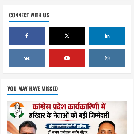
उत्तराखंड
हरिद्वार के नेताओं को कांग्रेस प्रदेश
CONNECT WITH US
कार्यकारिणी में बड़ी जिम्मेदारी, संगठन को मिले
नए चेहरे
1
August 7, 2026
उत्तराखंड
2036 ओलंपिक का सपना लेकर निकलेगी
कांवड़ यात्रा, संतों ने दिया विजयी भव का
आशीर्वाद
2
August 6, 2026
उत्तराखंड
एसआईआर के तहत जारी किए जा रहे नोटिसों
YOU MAY HAVE MISSED
पर कांग्रेस ने जतायी आपत्ति, मतदाताओं को
परेशान करने का लगाया आरोप
3
August 6, 2026
उत्तराखंड
महंत यति रामस्वरूप आनंद गिरि को लेकर पूरे
दिन चला हाई वोल्टेज ड्रामा, चौकी से अपने