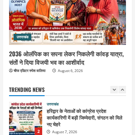
उत्तराखंड
महंत यति रामस्वरूप आनंद गिरि को लेकर पूरे
दिन चला हाई वोल्टेज ड्रामा, चौकी से अपने
साथ ले गए यति नरसिंहानंद गिरी
5
August 5, 2026
उत्तराखंड
उत्तराखंड
पूर्व कैबिनेट मंत्री स्वामी यतीश्वरानंद ने
2036 ओलंपिक का सपना लेकर निकलेगी कांवड़ यात्रा,
शिवभक्त कांवड़ियों को भोजन प्रसाद वितरित
संतों ने दिया विजयी भव का आशीर्वाद
कर की सेवा, कांवड़ियों की सेवा के लिए सभी
सामर्थ्यवान आमजन आएं आगे : स्वामी
चीफ एडिटर रुपेश वालिया
August 6, 2026
1
यतिश्वरानन्द
उत्तराखंड
August 8, 2026
TRENDING NEWS
हरिद्वार के नेताओं को कांग्रेस प्रदेश
कार्यकारिणी में बड़ी जिम्मेदारी, संगठन को मिले
नए चेहरे
2
August 7, 2026
उत्तराखंड
2036 ओलंपिक का सपना लेकर निकलेगी