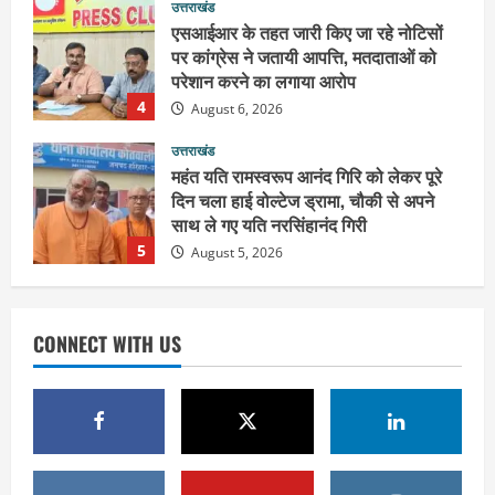
4
August 6, 2026
उत्तराखंड
महंत यति रामस्वरूप आनंद गिरि को लेकर पूरे
दिन चला हाई वोल्टेज ड्रामा, चौकी से अपने
साथ ले गए यति नरसिंहानंद गिरी
5
August 5, 2026
उत्तराखंड
पूर्व कैबिनेट मंत्री स्वामी यतीश्वरानंद ने
शिवभक्त कांवड़ियों को भोजन प्रसाद वितरित
कर की सेवा, कांवड़ियों की सेवा के लिए सभी
सामर्थ्यवान आमजन आएं आगे : स्वामी
1
यतिश्वरानन्द
CONNECT WITH US
उत्तराखंड
August 8, 2026
हरिद्वार के नेताओं को कांग्रेस प्रदेश
कार्यकारिणी में बड़ी जिम्मेदारी, संगठन को मिले
नए चेहरे
2
August 7, 2026
उत्तराखंड