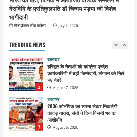
शिवभक्त कांवड़ियों को भोजन प्रसाद वितरित
देसंविवि के प्रतिकुलपति डॉ चिन्मय पंड्या की विशेष
कर की सेवा, कांवड़ियों की सेवा के लिए सभी
भागीदारी
सामर्थ्यवान आमजन आएं आगे : स्वामी
1
यतिश्वरानन्द
चीफ एडिटर रुपेश वालिया
July 7, 2026
उत्तराखंड
August 8, 2026
हरिद्वार के नेताओं को कांग्रेस प्रदेश
TRENDING NEWS
कार्यकारिणी में बड़ी जिम्मेदारी, संगठन को मिले
नए चेहरे
2
August 7, 2026
उत्तराखंड
2036 ओलंपिक का सपना लेकर निकलेगी
कांवड़ यात्रा, संतों ने दिया विजयी भव का
आशीर्वाद
3
August 6, 2026
उत्तराखंड
एसआईआर के तहत जारी किए जा रहे नोटिसों
पर कांग्रेस ने जतायी आपत्ति, मतदाताओं को
परेशान करने का लगाया आरोप