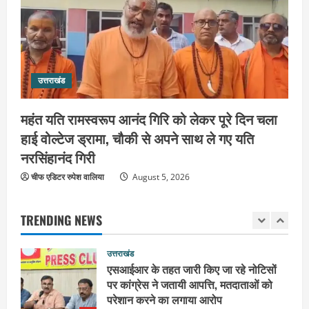
कांवड़ियों की सेवा में जुटा हरिद्वार-रूड़की
विकास प्राधिकरण, जलपान व प्रसाद वितरण
से जीता श्रद्धालुओं का दिल
5
August 5, 2026
उत्तराखंड
उत्तराखंड
2036 ओलंपिक का सपना लेकर निकलेगी
कांवड़ यात्रा, संतों ने दिया विजयी भव का
महंत यति रामस्वरूप आनंद गिरि को लेकर पूरे दिन चला
आशीर्वाद
हाई वोल्टेज ड्रामा, चौकी से अपने साथ ले गए यति
1
August 6, 2026
नरसिंहानंद गिरी
उत्तराखंड
चीफ एडिटर रुपेश वालिया
एसआईआर के तहत जारी किए जा रहे नोटिसों
August 5, 2026
पर कांग्रेस ने जतायी आपत्ति, मतदाताओं को
परेशान करने का लगाया आरोप
TRENDING NEWS
2
August 6, 2026
उत्तराखंड
महंत यति रामस्वरूप आनंद गिरि को लेकर पूरे
दिन चला हाई वोल्टेज ड्रामा, चौकी से अपने
साथ ले गए यति नरसिंहानंद गिरी