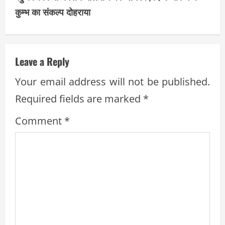
i
कुम्भ का संकल्प दोहराया
n
u
e
Leave a Reply
R
Your email address will not be published.
Required fields are marked
*
e
Comment
*
a
d
i
n
g