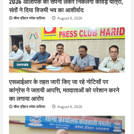
2036 ओलंपिक का सपना लेकर निकलेगी कांवड़ यात्रा,
संतों ने दिया विजयी भव का आशीर्वाद
उत्तराखंड
एसआईआर के तहत जारी किए जा रहे नोटिसों
चीफ एडिटर रुपेश वालिया
August 6, 2026
पर कांग्रेस ने जतायी आपत्ति, मतदाताओं को
परेशान करने का लगाया आरोप
2
August 6, 2026
उत्तराखंड
महंत यति रामस्वरूप आनंद गिरि को लेकर पूरे
दिन चला हाई वोल्टेज ड्रामा, चौकी से अपने
उत्तराखंड
साथ ले गए यति नरसिंहानंद गिरी
3
August 5, 2026
एसआईआर के तहत जारी किए जा रहे नोटिसों पर
कांग्रेस ने जतायी आपत्ति, मतदाताओं को परेशान करने
उत्तराखंड
जिला जेल में गूंजा मां गंगा का महिमा गान,
का लगाया आरोप
संगीतमय कथा से कैदियों को मिला आध्यात्मिक
चीफ एडिटर रुपेश वालिया
August 6, 2026
संदेश
4
August 5, 2026
उत्तराखंड