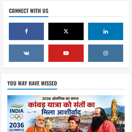
एसआईआर के तहत जारी किए जा रहे नोटिसों
CONNECT WITH US
पर कांग्रेस ने जतायी आपत्ति, मतदाताओं को
परेशान करने का लगाया आरोप
2
August 6, 2026
उत्तराखंड
महंत यति रामस्वरूप आनंद गिरि को लेकर पूरे
दिन चला हाई वोल्टेज ड्रामा, चौकी से अपने
साथ ले गए यति नरसिंहानंद गिरी
3
August 5, 2026
उत्तराखंड
जिला जेल में गूंजा मां गंगा का महिमा गान,
YOU MAY HAVE MISSED
संगीतमय कथा से कैदियों को मिला आध्यात्मिक
संदेश
4
August 5, 2026
उत्तराखंड
कांवड़ियों की सेवा में जुटा हरिद्वार-रूड़की
विकास प्राधिकरण, जलपान व प्रसाद वितरण