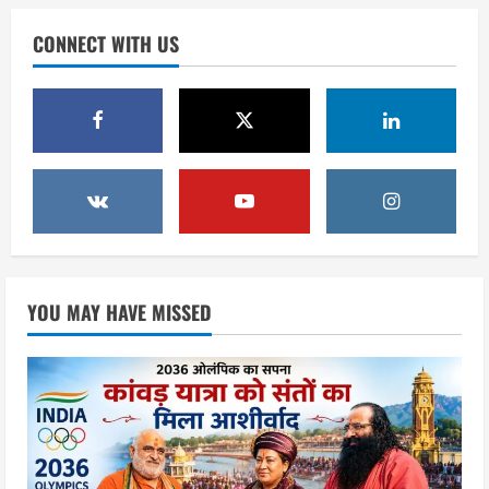
एसआईआर के तहत जारी किए जा रहे नोटिसों
CONNECT WITH US
पर कांग्रेस ने जतायी आपत्ति, मतदाताओं को
परेशान करने का लगाया आरोप
2
August 6, 2026
उत्तराखंड
महंत यति रामस्वरूप आनंद गिरि को लेकर पूरे
दिन चला हाई वोल्टेज ड्रामा, चौकी से अपने
साथ ले गए यति नरसिंहानंद गिरी
3
August 5, 2026
उत्तराखंड
जिला जेल में गूंजा मां गंगा का महिमा गान,
YOU MAY HAVE MISSED
संगीतमय कथा से कैदियों को मिला आध्यात्मिक
संदेश
4
August 5, 2026
उत्तराखंड
कांवड़ियों की सेवा में जुटा हरिद्वार-रूड़की
विकास प्राधिकरण, जलपान व प्रसाद वितरण