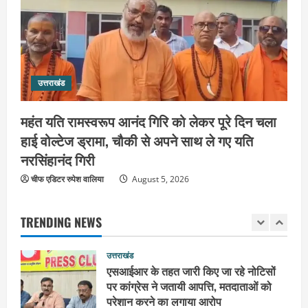
कांवड़ियों की सेवा में जुटा हरिद्वार-रूड़की
विकास प्राधिकरण, जलपान व प्रसाद वितरण
से जीता श्रद्धालुओं का दिल
5
August 5, 2026
उत्तराखंड
उत्तराखंड
2036 ओलंपिक का सपना लेकर निकलेगी
कांवड़ यात्रा, संतों ने दिया विजयी भव का
महंत यति रामस्वरूप आनंद गिरि को लेकर पूरे दिन चला
आशीर्वाद
हाई वोल्टेज ड्रामा, चौकी से अपने साथ ले गए यति
1
August 6, 2026
नरसिंहानंद गिरी
उत्तराखंड
चीफ एडिटर रुपेश वालिया
August 5, 2026
एसआईआर के तहत जारी किए जा रहे नोटिसों
पर कांग्रेस ने जतायी आपत्ति, मतदाताओं को
परेशान करने का लगाया आरोप
TRENDING NEWS
2
August 6, 2026
उत्तराखंड
महंत यति रामस्वरूप आनंद गिरि को लेकर पूरे
दिन चला हाई वोल्टेज ड्रामा, चौकी से अपने
साथ ले गए यति नरसिंहानंद गिरी