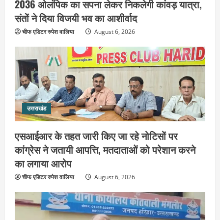
2036 ओलंपिक का सपना लेकर निकलेगी कांवड़ यात्रा,
संतों ने दिया विजयी भव का आशीर्वाद
उत्तराखंड
एसआईआर के तहत जारी किए जा रहे नोटिसों
चीफ एडिटर रुपेश वालिया
August 6, 2026
पर कांग्रेस ने जतायी आपत्ति, मतदाताओं को
परेशान करने का लगाया आरोप
2
August 6, 2026
उत्तराखंड
महंत यति रामस्वरूप आनंद गिरि को लेकर पूरे
दिन चला हाई वोल्टेज ड्रामा, चौकी से अपने
उत्तराखंड
साथ ले गए यति नरसिंहानंद गिरी
3
August 5, 2026
एसआईआर के तहत जारी किए जा रहे नोटिसों पर
कांग्रेस ने जतायी आपत्ति, मतदाताओं को परेशान करने
उत्तराखंड
जिला जेल में गूंजा मां गंगा का महिमा गान,
का लगाया आरोप
संगीतमय कथा से कैदियों को मिला आध्यात्मिक
चीफ एडिटर रुपेश वालिया
August 6, 2026
संदेश
4
August 5, 2026
उत्तराखंड