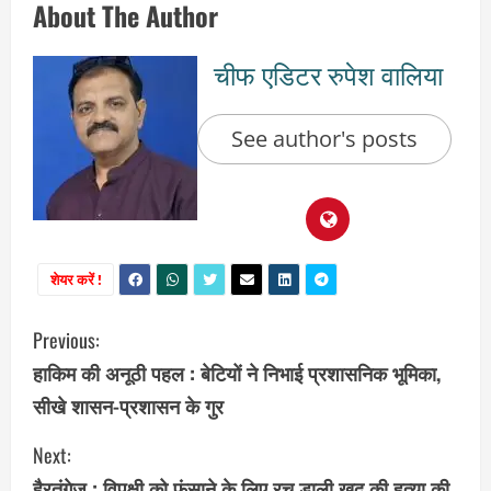
About The Author
चीफ एडिटर रुपेश वालिया
See author's posts
शेयर करें !
C
Previous:
हाकिम की अनूठी पहल : बेटियों ने निभाई प्रशासनिक भूमिका,
o
सीखे शासन-प्रशासन के गुर
n
Next:
t
हैरतंगेज़ : विपक्षी को फंसाने के लिए रच डाली खुद की हत्या की