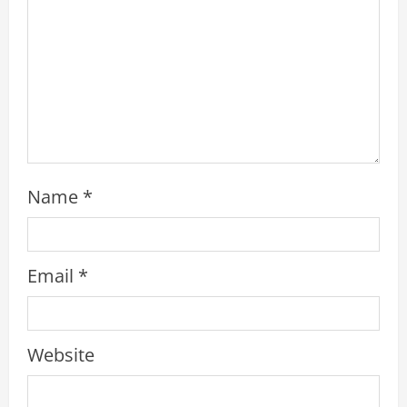
i
n
g
Name
*
Email
*
Website