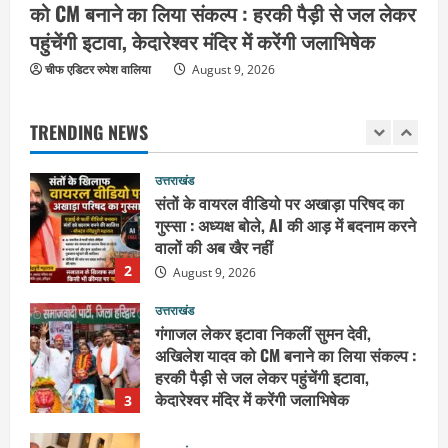
को CM बनाने का लिया संकल्प : हरकी पैड़ी से जल लेकर
1
August 10, 2026
पहुंचेंगी इटावा, केदारेश्वर मंदिर में करेंगी जलाभिषेक
उत्तराखंड
चीफ एडिटर रुपेश वालिया
संतों के वायरल वीडियो पर अखाड़ा परिषद का
August 9, 2026
गुस्सा : अध्यक्ष बोले, AI की आड़ में बदनाम करने
वालों की अब खैर नहीं
TRENDING NEWS
2
August 9, 2026
उत्तराखंड
गंगाजल लेकर इटावा निकलीं सुमन देवी,
अखिलेश यादव को CM बनाने का लिया संकल्प :
हरकी पैड़ी से जल लेकर पहुंचेंगी इटावा,
केदारेश्वर मंदिर में करेंगी जलाभिषेक
3
August 9, 2026
उत्तराखंड
युवा कांग्रेस के 66वें स्थापना दिवस पर हरिद्वार
में गूंजा युवाओं की आवाज बुलंद करने का संकल्प
August 9, 2026
4