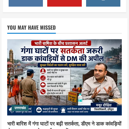
हरकी पैड़ी से जल लेकर पहुंचेंगी इटावा,
केदारेश्वर मंदिर में करेंगी जलाभिषेक
3
August 9, 2026
उत्तराखंड
YOU MAY HAVE MISSED
युवा कांग्रेस के 66वें स्थापना दिवस पर हरिद्वार
में गूंजा युवाओं की आवाज बुलंद करने का संकल्प
August 9, 2026
4
उत्तराखंड
स्वतंत्रता दिवस को देशभक्ति और जनभागीदारी
उत्सव के रूप में मनाएं : डा.विशाल गर्ग
August 9, 2026
5
उत्तराखंड
भारी बारिश में गंगा घाटों पर बढ़ी सतर्कता, डीएम ने डाक कांवड़ियों