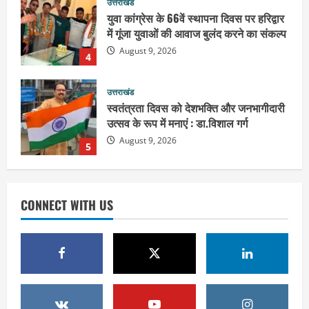
उत्तराखंड
स्वतंत्रता दिवस को देशभक्ति और जनभागीदारी
उत्सव के रूप में मनाएं : डा.विशाल गर्ग
August 9, 2026
5
उत्तराखंड
भारी बारिश में गंगा घाटों पर बढ़ी सतर्कता, डीएम
ने डाक कांवड़ियों से कहा—सुरक्षा से समझौता
न करें
1
August 10, 2026
उत्तराखंड
संतों के वायरल वीडियो पर अखाड़ा परिषद का
CONNECT WITH US
गुस्सा : अध्यक्ष बोले, AI की आड़ में बदनाम करने
वालों की अब खैर नहीं
2
August 9, 2026
उत्तराखंड
गंगाजल लेकर इटावा निकलीं सुमन देवी,
अखिलेश यादव को CM बनाने का लिया संकल्प :