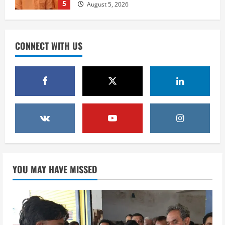
शिवभक्त कांवड़ियों को भोजन प्रसाद वितरित
कर की सेवा, कांवड़ियों की सेवा के लिए सभी
सामर्थ्यवान आमजन आएं आगे : स्वामी
1
यतिश्वरानन्द
CONNECT WITH US
उत्तराखंड
August 8, 2026
हरिद्वार के नेताओं को कांग्रेस प्रदेश
कार्यकारिणी में बड़ी जिम्मेदारी, संगठन को मिले
नए चेहरे
2
August 7, 2026
उत्तराखंड
2036 ओलंपिक का सपना लेकर निकलेगी
कांवड़ यात्रा, संतों ने दिया विजयी भव का
आशीर्वाद
3
August 6, 2026
YOU MAY HAVE MISSED
उत्तराखंड
एसआईआर के तहत जारी किए जा रहे नोटिसों
पर कांग्रेस ने जतायी आपत्ति, मतदाताओं को
परेशान करने का लगाया आरोप
4
August 6, 2026