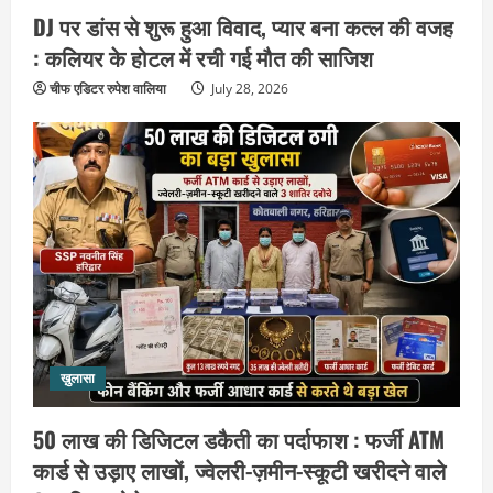
DJ पर डांस से शुरू हुआ विवाद, प्यार बना कत्ल की वजह
: कलियर के होटल में रची गई मौत की साजिश
चीफ एडिटर रुपेश वालिया
July 28, 2026
उत्तराखंड
हरिद्वार के नेताओं को कांग्रेस प्रदेश
कार्यकारिणी में बड़ी जिम्मेदारी, संगठन को मिले
नए चेहरे
2
August 7, 2026
उत्तराखंड
2036 ओलंपिक का सपना लेकर निकलेगी
कांवड़ यात्रा, संतों ने दिया विजयी भव का
आशीर्वाद
ख़ुलासा
3
August 6, 2026
50 लाख की डिजिटल डकैती का पर्दाफाश : फर्जी ATM
उत्तराखंड
एसआईआर के तहत जारी किए जा रहे नोटिसों
कार्ड से उड़ाए लाखों, ज्वेलरी-ज़मीन-स्कूटी खरीदने वाले
पर कांग्रेस ने जतायी आपत्ति, मतदाताओं को