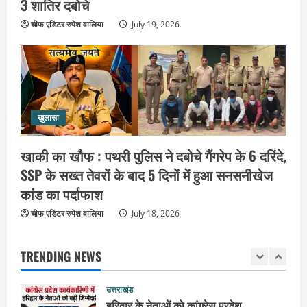
3 शातिर दबोचे
परेशान करने का लगाया आरोप
चीफ एडिटर रुपेश वालिया
July 19, 2026
4
August 6, 2026
उत्तराखंड
महंत यति रामस्वरूप आनंद गिरि को लेकर पूरे
दिन चला हाई वोल्टेज ड्रामा, चौकी से अपने
साथ ले गए यति नरसिंहानंद गिरी
5
ख़ुलासा
August 5, 2026
उत्तराखंड
खाकी का खौफ : पथरी पुलिस ने दबोचे गैंगरेप के 6 दरिंदे,
पूर्व कैबिनेट मंत्री स्वामी यतीश्वरानंद ने
SSP के सख्त तेवरों के बाद 5 दिनों में हुआ सनसनीखेज
शिवभक्त कांवड़ियों को भोजन प्रसाद वितरित
कर की सेवा, कांवड़ियों की सेवा के लिए सभी
कांड का पर्दाफाश
सामर्थ्यवान आमजन आएं आगे : स्वामी
1
चीफ एडिटर रुपेश वालिया
July 18, 2026
यतिश्वरानन्द
उत्तराखंड
August 8, 2026
हरिद्वार के नेताओं को कांग्रेस प्रदेश
TRENDING NEWS
कार्यकारिणी में बड़ी जिम्मेदारी, संगठन को मिले
नए चेहरे
2
August 7, 2026