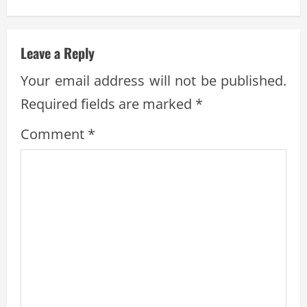
n
u
Leave a Reply
e
Your email address will not be published.
R
Required fields are marked
*
e
Comment
*
a
d
i
n
g