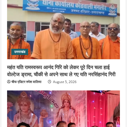
उत्तराखंड
कांवड़ मेले के बाद रफ्तार पकड़ेगा कुंभ-2027 का
महाअभियान, पांच नए पुलों की गुणवत्ता जांच
करेगा IIT रुड़की, मेलाधिकारी सोनिका ने की
तैयारियों की समीक्षा
4
August 5, 2026
उत्तराखंड
जिला कारागार में गंगा कथा का आयोजन, तीसरे
दिन कथाव्यास ने कराया भीष्म जन्म से जुड़े
उत्तराखंड
विभिन्न प्रसंगों का श्रवण
5
महंत यति रामस्वरूप आनंद गिरि को लेकर पूरे दिन चला हाई
August 4, 2026
वोल्टेज ड्रामा, चौकी से अपने साथ ले गए यति नरसिंहानंद गिरी
चीफ एडिटर रुपेश वालिया
August 5, 2026