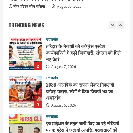
उत्तराखंड
August 8, 2026
चीफ एडिटर रुपेश वालिया
हरिद्वार के नेताओं को कांग्रेस प्रदेश
August 6, 2026
कार्यकारिणी में बड़ी जिम्मेदारी, संगठन को मिले
नए चेहरे
TRENDING NEWS
2
August 7, 2026
उत्तराखंड
2036 ओलंपिक का सपना लेकर निकलेगी
कांवड़ यात्रा, संतों ने दिया विजयी भव का
आशीर्वाद
3
August 6, 2026
उत्तराखंड
एसआईआर के तहत जारी किए जा रहे नोटिसों
पर कांग्रेस ने जतायी आपत्ति, मतदाताओं को
परेशान करने का लगाया आरोप
4
August 6, 2026
उत्तराखंड
महंत यति रामस्वरूप आनंद गिरि को लेकर पूरे
दिन चला हाई वोल्टेज ड्रामा, चौकी से अपने