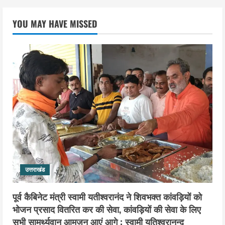
उत्तराखंड
एसआईआर के तहत जारी किए जा रहे नोटिसों
YOU MAY HAVE MISSED
पर कांग्रेस ने जतायी आपत्ति, मतदाताओं को
परेशान करने का लगाया आरोप
4
August 6, 2026
उत्तराखंड
महंत यति रामस्वरूप आनंद गिरि को लेकर पूरे
दिन चला हाई वोल्टेज ड्रामा, चौकी से अपने
साथ ले गए यति नरसिंहानंद गिरी
5
August 5, 2026
उत्तराखंड
पूर्व कैबिनेट मंत्री स्वामी यतीश्वरानंद ने शिवभक्त कांवड़ियों को
भोजन प्रसाद वितरित कर की सेवा, कांवड़ियों की सेवा के लिए
सभी सामर्थ्यवान आमजन आएं आगे : स्वामी यतिश्वरानन्द