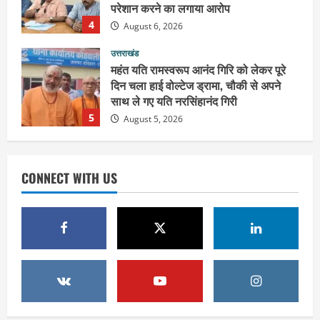
साथ ले गए यति नरसिंहानंद गिरी
5
August 5, 2026
उत्तराखंड
पूर्व कैबिनेट मंत्री स्वामी यतीश्वरानंद ने
शिवभक्त कांवड़ियों को भोजन प्रसाद वितरित
कर की सेवा, कांवड़ियों की सेवा के लिए सभी
सामर्थ्यवान आमजन आएं आगे : स्वामी
1
यतिश्वरानन्द
उत्तराखंड
August 8, 2026
हरिद्वार के नेताओं को कांग्रेस प्रदेश
CONNECT WITH US
कार्यकारिणी में बड़ी जिम्मेदारी, संगठन को मिले
नए चेहरे
2
August 7, 2026
उत्तराखंड
2036 ओलंपिक का सपना लेकर निकलेगी
कांवड़ यात्रा, संतों ने दिया विजयी भव का
आशीर्वाद
3
August 6, 2026