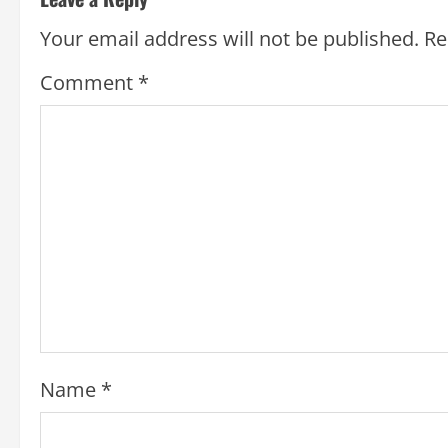
i
Your email address will not be published.
Re
n
Comment
*
u
e
R
e
a
d
i
n
Name
*
g