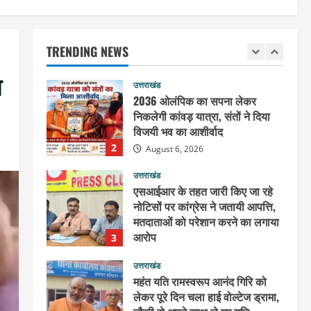
2036 ओलंपिक का सपना लेकर
निकलेगी कांवड़ यात्रा, संतों ने दिया
विजयी भव का आशीर्वाद
TRENDING NEWS
2
August 6, 2026
ा
उत्तराखंड
एसआईआर के तहत जारी किए जा रहे
नोटिसों पर कांग्रेस ने जतायी आपत्ति,
मतदाताओं को परेशान करने का लगाया
आरोप
3
August 6, 2026
उत्तराखंड
महंत यति रामस्वरूप आनंद गिरि को
लेकर पूरे दिन चला हाई वोल्टेज ड्रामा,
चौकी से अपने साथ ले गए यति
नरसिंहानंद गिरी
4
August 5, 2026
उत्तराखंड
जिला जेल में गूंजा मां गंगा का महिमा
गान, संगीतमय कथा से कैदियों को मिला