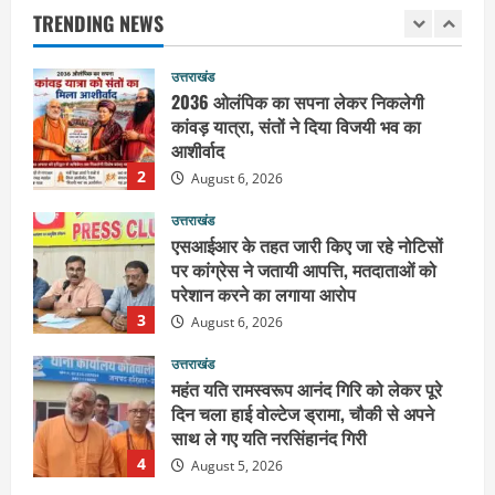
आशीर्वाद
TRENDING NEWS
2
August 6, 2026
उत्तराखंड
एसआईआर के तहत जारी किए जा रहे नोटिसों
पर कांग्रेस ने जतायी आपत्ति, मतदाताओं को
परेशान करने का लगाया आरोप
3
August 6, 2026
उत्तराखंड
महंत यति रामस्वरूप आनंद गिरि को लेकर पूरे
दिन चला हाई वोल्टेज ड्रामा, चौकी से अपने
साथ ले गए यति नरसिंहानंद गिरी
4
August 5, 2026
उत्तराखंड
जिला जेल में गूंजा मां गंगा का महिमा गान,
संगीतमय कथा से कैदियों को मिला आध्यात्मिक
संदेश
5
August 5, 2026