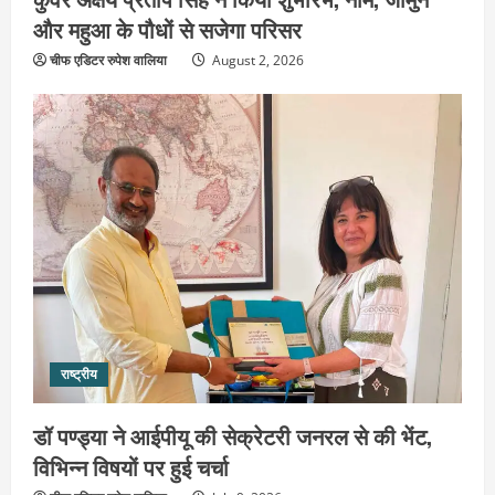
और महुआ के पौधों से सजेगा परिसर
चीफ एडिटर रुपेश वालिया
August 2, 2026
उत्तराखंड
2036 ओलंपिक का सपना लेकर निकलेगी
कांवड़ यात्रा, संतों ने दिया विजयी भव का
आशीर्वाद
2
August 6, 2026
उत्तराखंड
एसआईआर के तहत जारी किए जा रहे नोटिसों
राष्ट्रीय
पर कांग्रेस ने जतायी आपत्ति, मतदाताओं को
परेशान करने का लगाया आरोप
डॉ पण्ड्या ने आईपीयू की सेक्रेटरी जनरल से की भेंट,
3
August 6, 2026
विभिन्न विषयों पर हुई चर्चा
उत्तराखंड