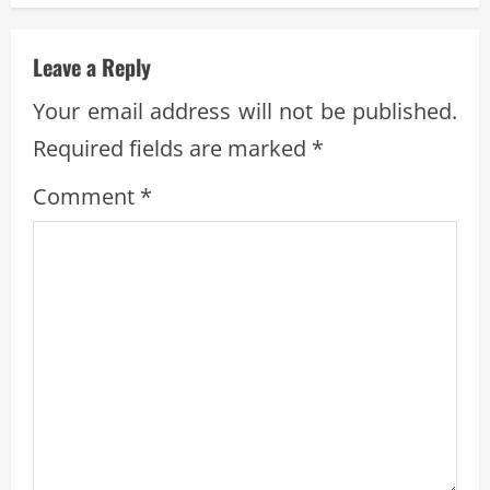
n
u
Leave a Reply
e
Your email address will not be published.
R
Required fields are marked
*
e
Comment
*
a
d
i
n
g