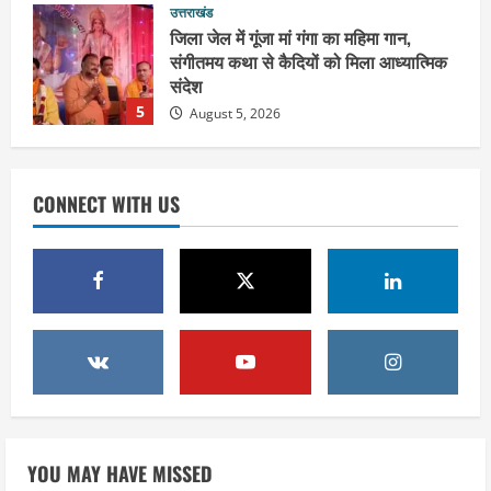
उत्तराखंड
हरिद्वार के नेताओं को कांग्रेस प्रदेश
कार्यकारिणी में बड़ी जिम्मेदारी, संगठन को मिले
नए चेहरे
1
August 7, 2026
उत्तराखंड
2036 ओलंपिक का सपना लेकर निकलेगी
CONNECT WITH US
कांवड़ यात्रा, संतों ने दिया विजयी भव का
आशीर्वाद
2
August 6, 2026
उत्तराखंड
एसआईआर के तहत जारी किए जा रहे नोटिसों
पर कांग्रेस ने जतायी आपत्ति, मतदाताओं को
परेशान करने का लगाया आरोप
3
August 6, 2026
उत्तराखंड
महंत यति रामस्वरूप आनंद गिरि को लेकर पूरे
YOU MAY HAVE MISSED
दिन चला हाई वोल्टेज ड्रामा, चौकी से अपने