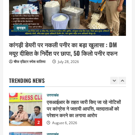
4
August 5, 2026
उत्तराखंड
कांवड़ियों की सेवा में जुटा हरिद्वार-रूड़की
क्राइम
विकास प्राधिकरण, जलपान व प्रसाद वितरण
से जीता श्रद्धालुओं का दिल
कांगड़ी डेयरी पर नकली पनीर का बड़ा खुलासा : DM
5
August 5, 2026
मयूर दीक्षित के निर्देश पर छापा, 50 किलो पनीर दफन
उत्तराखंड
चीफ एडिटर रुपेश वालिया
2036 ओलंपिक का सपना लेकर निकलेगी
July 28, 2026
कांवड़ यात्रा, संतों ने दिया विजयी भव का
आशीर्वाद
TRENDING NEWS
1
August 6, 2026
उत्तराखंड
एसआईआर के तहत जारी किए जा रहे नोटिसों
पर कांग्रेस ने जतायी आपत्ति, मतदाताओं को
परेशान करने का लगाया आरोप
2
August 6, 2026
उत्तराखंड