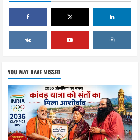
आशीर्वाद
1
August 6, 2026
उत्तराखंड
एसआईआर के तहत जारी किए जा रहे नोटिसों
पर कांग्रेस ने जतायी आपत्ति, मतदाताओं को
परेशान करने का लगाया आरोप
2
August 6, 2026
उत्तराखंड
महंत यति रामस्वरूप आनंद गिरि को लेकर पूरे
YOU MAY HAVE MISSED
दिन चला हाई वोल्टेज ड्रामा, चौकी से अपने
साथ ले गए यति नरसिंहानंद गिरी
3
August 5, 2026
उत्तराखंड
जिला जेल में गूंजा मां गंगा का महिमा गान,
संगीतमय कथा से कैदियों को मिला आध्यात्मिक
संदेश
4
August 5, 2026