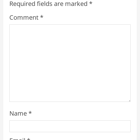
R
Required fields are marked
*
e
Comment
*
a
d
i
n
g
Name
*