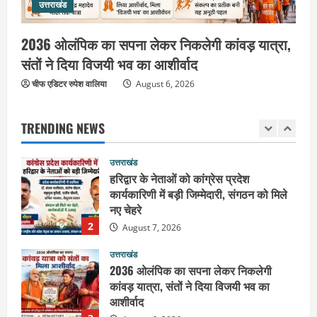
उत्तराखंड
शिवभक्त कांवड़ियों को भोजन प्रसाद वितरित
कर की सेवा, कांवड़ियों की सेवा के लिए सभी
सामर्थ्यवान आमजन आएं आगे : स्वामी
2036 ओलंपिक का सपना लेकर निकलेगी कांवड़ यात्रा,
1
यतिश्वरानन्द
संतों ने दिया विजयी भव का आशीर्वाद
उत्तराखंड
August 8, 2026
चीफ एडिटर रुपेश वालिया
हरिद्वार के नेताओं को कांग्रेस प्रदेश
August 6, 2026
कार्यकारिणी में बड़ी जिम्मेदारी, संगठन को मिले
नए चेहरे
TRENDING NEWS
2
August 7, 2026
उत्तराखंड
2036 ओलंपिक का सपना लेकर निकलेगी
कांवड़ यात्रा, संतों ने दिया विजयी भव का
आशीर्वाद
3
August 6, 2026
उत्तराखंड
एसआईआर के तहत जारी किए जा रहे नोटिसों
पर कांग्रेस ने जतायी आपत्ति, मतदाताओं को
परेशान करने का लगाया आरोप