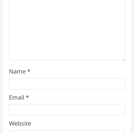
n
g
Name
*
Email
*
Website