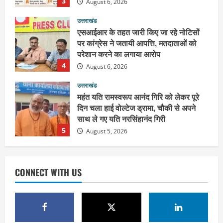
4
August 6, 2026
उत्तराखंड
महंत यति रामस्वरूप आनंद गिरि को लेकर पूरे
दिन चला हाई वोल्टेज ड्रामा, चौकी से अपने
साथ ले गए यति नरसिंहानंद गिरी
5
August 5, 2026
उत्तराखंड
पूर्व कैबिनेट मंत्री स्वामी यतीश्वरानंद ने
शिवभक्त कांवड़ियों को भोजन प्रसाद वितरित
कर की सेवा, कांवड़ियों की सेवा के लिए सभी
सामर्थ्यवान आमजन आएं आगे : स्वामी
1
यतिश्वरानन्द
उत्तराखंड
August 8, 2026
हरिद्वार के नेताओं को कांग्रेस प्रदेश
CONNECT WITH US
कार्यकारिणी में बड़ी जिम्मेदारी, संगठन को मिले
नए चेहरे
2
August 7, 2026
उत्तराखंड