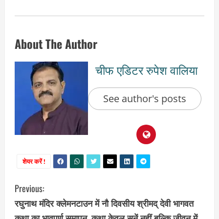
About The Author
चीफ एडिटर रुपेश वालिया
See author's posts
शेयर करें !
C
Previous:
रघुनाथ मंदिर क्लेमनटाउन में नौ दिवसीय श्रीमद् देवी भागवत
o
कथा का भावपूर्ण समापन, कथा केवल सुनें नहीं बल्कि जीवन में