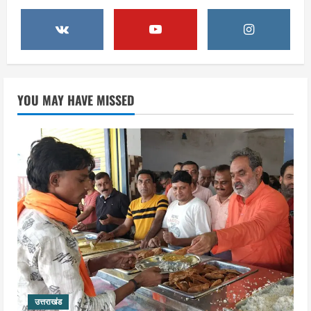
2036 ओलंपिक का सपना लेकर निकलेगी
कांवड़ यात्रा, संतों ने दिया विजयी भव का
आशीर्वाद
3
August 6, 2026
उत्तराखंड
एसआईआर के तहत जारी किए जा रहे नोटिसों
YOU MAY HAVE MISSED
पर कांग्रेस ने जतायी आपत्ति, मतदाताओं को
परेशान करने का लगाया आरोप
4
August 6, 2026
उत्तराखंड
महंत यति रामस्वरूप आनंद गिरि को लेकर पूरे
दिन चला हाई वोल्टेज ड्रामा, चौकी से अपने
साथ ले गए यति नरसिंहानंद गिरी
5
August 5, 2026
उत्तराखंड