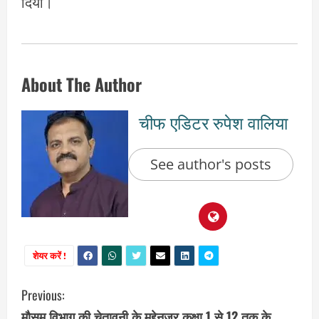
दिया।
About The Author
चीफ एडिटर रुपेश वालिया
See author's posts
शेयर करें !
C
Previous:
मौसम विभाग की चेतावनी के मद्देनज़र कक्षा 1 से 12 तक के