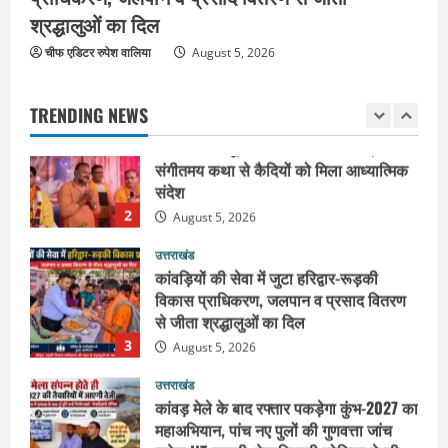
श्रद्धालुओं का दिल
उत्तराखंड
चीफ एडिटर रुपेश वालिया
जिला जेल में गूंजा मां गंगा का महिमा गान,
August 5, 2026
संगीतमय कथा से कैदियों को मिला आध्यात्मिक
संदेश
TRENDING NEWS
2
August 5, 2026
उत्तराखंड
कांवड़ियों की सेवा में जुटा हरिद्वार-रूड़की
विकास प्राधिकरण, जलपान व प्रसाद वितरण
से जीता श्रद्धालुओं का दिल
3
August 5, 2026
उत्तराखंड
कांवड़ मेले के बाद रफ्तार पकड़ेगा कुंभ-2027 का
महाअभियान, पांच नए पुलों की गुणवत्ता जांच
करेगा IIT रुड़की, मेलाधिकारी सोनिका ने की
तैयारियों की समीक्षा
4
August 5, 2026
उत्तराखंड
जिला कारागार में गंगा कथा का आयोजन, तीसरे