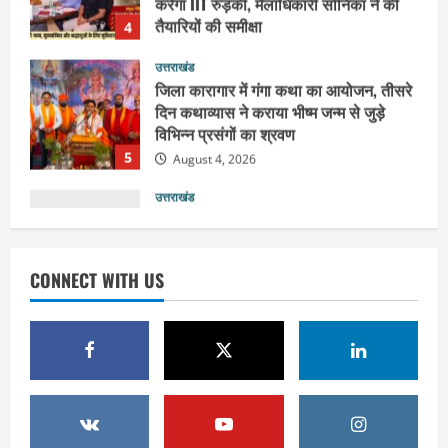
दिन कथाव्यास ने कराया भीष्म जन्म से जुड़े
विभिन्न प्रसंगों का श्रवण
5
August 4, 2026
उत्तराखंड
महंत यति रामस्वरूप आनंद गिरि को लेकर पूरे
दिन चला हाई वोल्टेज ड्रामा, चौकी से अपने
साथ ले गए यति नरसिंहानंद गिरी
1
August 5, 2026
उत्तराखंड
जिला जेल में गूंजा मां गंगा का महिमा गान,
CONNECT WITH US
संगीतमय कथा से कैदियों को मिला आध्यात्मिक
संदेश
2
August 5, 2026
उत्तराखंड
कांवड़ियों की सेवा में जुटा हरिद्वार-रूड़की
विकास प्राधिकरण, जलपान व प्रसाद वितरण
से जीता श्रद्धालुओं का दिल