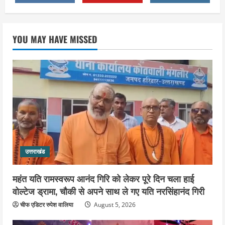
3
August 5, 2026
उत्तराखंड
कांवड़ मेले के बाद रफ्तार पकड़ेगा कुंभ-2027 का
YOU MAY HAVE MISSED
महाअभियान, पांच नए पुलों की गुणवत्ता जांच
करेगा IIT रुड़की, मेलाधिकारी सोनिका ने की
तैयारियों की समीक्षा
4
August 5, 2026
उत्तराखंड
जिला कारागार में गंगा कथा का आयोजन, तीसरे
दिन कथाव्यास ने कराया भीष्म जन्म से जुड़े
विभिन्न प्रसंगों का श्रवण
5
August 4, 2026
उत्तराखंड
महंत यति रामस्वरूप आनंद गिरि को लेकर पूरे दिन चला हाई
वोल्टेज ड्रामा, चौकी से अपने साथ ले गए यति नरसिंहानंद गिरी
चीफ एडिटर रुपेश वालिया
August 5, 2026