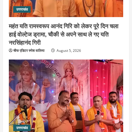
उत्तराखंड
महंत यति रामस्वरूप आनंद गिरि को लेकर पूरे दिन चला
हाई वोल्टेज ड्रामा, चौकी से अपने साथ ले गए यति
नरसिंहानंद गिरी
चीफ एडिटर रुपेश वालिया
August 5, 2026
उत्तराखंड
जिला जेल में गूंजा मां गंगा का महिमा गान,
संगीतमय कथा से कैदियों को मिला आध्यात्मिक
संदेश
2
August 5, 2026
उत्तराखंड
कांवड़ियों की सेवा में जुटा हरिद्वार-रूड़की
उत्तराखंड