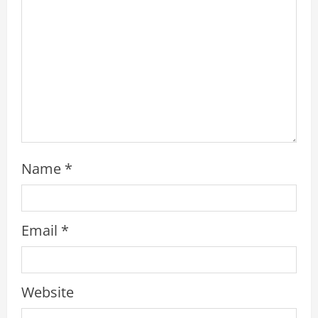
i
n
g
Name
*
Email
*
Website