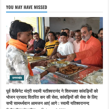
एसआईआर के तहत जारी किए जा रहे नोटिसों
YOU MAY HAVE MISSED
पर कांग्रेस ने जतायी आपत्ति, मतदाताओं को
परेशान करने का लगाया आरोप
4
August 6, 2026
उत्तराखंड
महंत यति रामस्वरूप आनंद गिरि को लेकर पूरे
दिन चला हाई वोल्टेज ड्रामा, चौकी से अपने
साथ ले गए यति नरसिंहानंद गिरी
5
August 5, 2026
उत्तराखंड
पूर्व कैबिनेट मंत्री स्वामी यतीश्वरानंद ने शिवभक्त कांवड़ियों को
भोजन प्रसाद वितरित कर की सेवा, कांवड़ियों की सेवा के लिए
सभी सामर्थ्यवान आमजन आएं आगे : स्वामी यतिश्वरानन्द