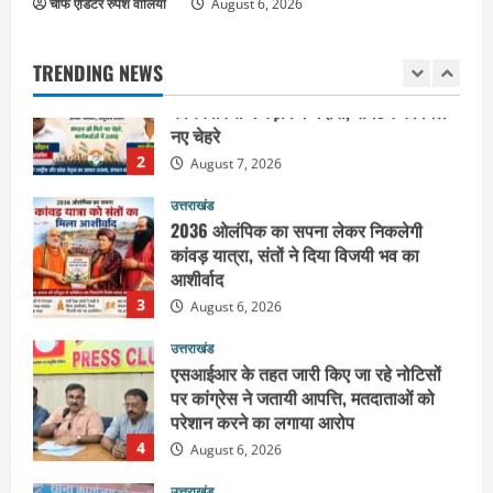
चीफ एडिटर रुपेश वालिया
हरिद्वार के नेताओं को कांग्रेस प्रदेश
August 6, 2026
कार्यकारिणी में बड़ी जिम्मेदारी, संगठन को मिले
नए चेहरे
TRENDING NEWS
2
August 7, 2026
उत्तराखंड
2036 ओलंपिक का सपना लेकर निकलेगी
कांवड़ यात्रा, संतों ने दिया विजयी भव का
आशीर्वाद
3
August 6, 2026
उत्तराखंड
एसआईआर के तहत जारी किए जा रहे नोटिसों
पर कांग्रेस ने जतायी आपत्ति, मतदाताओं को
परेशान करने का लगाया आरोप
4
August 6, 2026
उत्तराखंड
महंत यति रामस्वरूप आनंद गिरि को लेकर पूरे
दिन चला हाई वोल्टेज ड्रामा, चौकी से अपने
साथ ले गए यति नरसिंहानंद गिरी