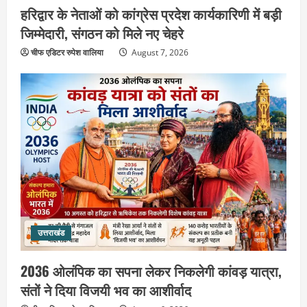
3
August 6, 2026
हरिद्वार के नेताओं को कांग्रेस प्रदेश कार्यकारिणी में बड़ी
जिम्मेदारी, संगठन को मिले नए चेहरे
उत्तराखंड
एसआईआर के तहत जारी किए जा रहे नोटिसों
चीफ एडिटर रुपेश वालिया
August 7, 2026
पर कांग्रेस ने जतायी आपत्ति, मतदाताओं को
परेशान करने का लगाया आरोप
4
August 6, 2026
उत्तराखंड
महंत यति रामस्वरूप आनंद गिरि को लेकर पूरे
दिन चला हाई वोल्टेज ड्रामा, चौकी से अपने
साथ ले गए यति नरसिंहानंद गिरी
5
August 5, 2026
उत्तराखंड
पूर्व कैबिनेट मंत्री स्वामी यतीश्वरानंद ने
उत्तराखंड
शिवभक्त कांवड़ियों को भोजन प्रसाद वितरित
कर की सेवा, कांवड़ियों की सेवा के लिए सभी
सामर्थ्यवान आमजन आएं आगे : स्वामी
2036 ओलंपिक का सपना लेकर निकलेगी कांवड़ यात्रा,
1
यतिश्वरानन्द
संतों ने दिया विजयी भव का आशीर्वाद
उत्तराखंड
August 8, 2026