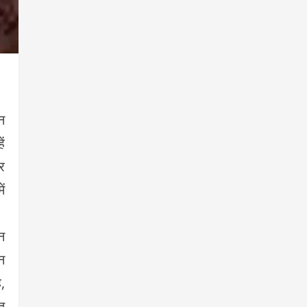
न
ं
र
ं
न
न
,
त