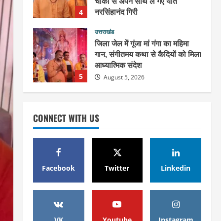
चौकी से अपने साथ ले गए यति
नरसिंहानंद गिरी
4
August 5, 2026
उत्तराखंड
जिला जेल में गूंजा मां गंगा का महिमा
गान, संगीतमय कथा से कैदियों को मिला
आध्यात्मिक संदेश
5
August 5, 2026
उत्तराखंड
हरिद्वार के नेताओं को कांग्रेस प्रदेश
CONNECT WITH US
कार्यकारिणी में बड़ी जिम्मेदारी, संगठन
को मिले नए चेहरे
1
August 7, 2026
उत्तराखंड
Facebook
Twitter
Linkedin
2036 ओलंपिक का सपना लेकर
निकलेगी कांवड़ यात्रा, संतों ने दिया
विजयी भव का आशीर्वाद
2
August 6, 2026
VK
Youtube
Instagram