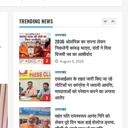
हरिद्वार के नेताओं को कांग्रेस प्रदेश
कार्यकारिणी में बड़ी जिम्मेदारी, संगठन
को मिले नए चेहरे
TRENDING NEWS
1
August 7, 2026
उत्तराखंड
2036 ओलंपिक का सपना लेकर
निकलेगी कांवड़ यात्रा, संतों ने दिया
विजयी भव का आशीर्वाद
2
August 6, 2026
उत्तराखंड
एसआईआर के तहत जारी किए जा रहे
नोटिसों पर कांग्रेस ने जतायी आपत्ति,
मतदाताओं को परेशान करने का लगाया
आरोप
3
August 6, 2026
उत्तराखंड
महंत यति रामस्वरूप आनंद गिरि को
लेकर पूरे दिन चला हाई वोल्टेज ड्रामा,