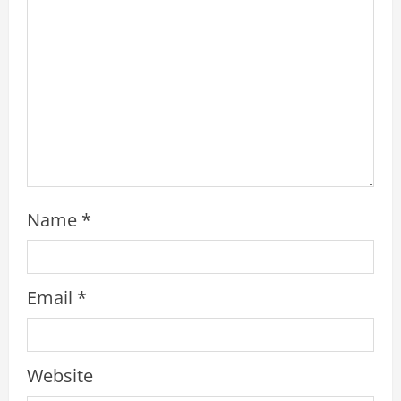
d
i
n
g
Name
*
Email
*
Website