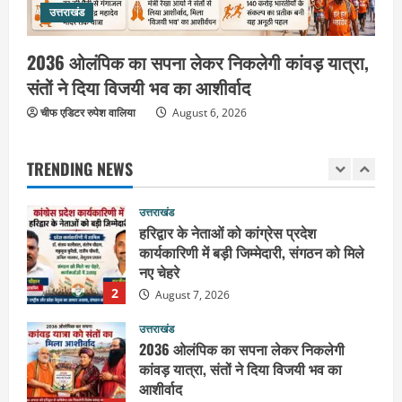
उत्तराखंड
शिवभक्त कांवड़ियों को भोजन प्रसाद वितरित
कर की सेवा, कांवड़ियों की सेवा के लिए सभी
सामर्थ्यवान आमजन आएं आगे : स्वामी
2036 ओलंपिक का सपना लेकर निकलेगी कांवड़ यात्रा,
1
यतिश्वरानन्द
संतों ने दिया विजयी भव का आशीर्वाद
उत्तराखंड
August 8, 2026
चीफ एडिटर रुपेश वालिया
हरिद्वार के नेताओं को कांग्रेस प्रदेश
August 6, 2026
कार्यकारिणी में बड़ी जिम्मेदारी, संगठन को मिले
नए चेहरे
TRENDING NEWS
2
August 7, 2026
उत्तराखंड
2036 ओलंपिक का सपना लेकर निकलेगी
कांवड़ यात्रा, संतों ने दिया विजयी भव का
आशीर्वाद
3
August 6, 2026
उत्तराखंड
एसआईआर के तहत जारी किए जा रहे नोटिसों
पर कांग्रेस ने जतायी आपत्ति, मतदाताओं को
परेशान करने का लगाया आरोप