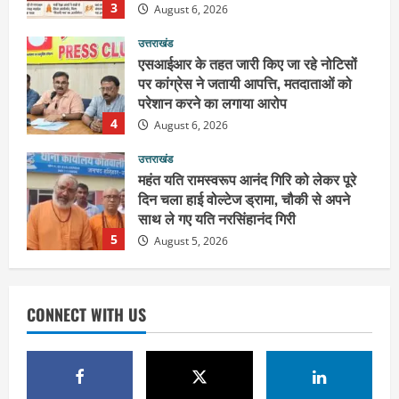
4
August 6, 2026
उत्तराखंड
महंत यति रामस्वरूप आनंद गिरि को लेकर पूरे
दिन चला हाई वोल्टेज ड्रामा, चौकी से अपने
साथ ले गए यति नरसिंहानंद गिरी
5
August 5, 2026
उत्तराखंड
पूर्व कैबिनेट मंत्री स्वामी यतीश्वरानंद ने
शिवभक्त कांवड़ियों को भोजन प्रसाद वितरित
कर की सेवा, कांवड़ियों की सेवा के लिए सभी
सामर्थ्यवान आमजन आएं आगे : स्वामी
1
यतिश्वरानन्द
उत्तराखंड
August 8, 2026
हरिद्वार के नेताओं को कांग्रेस प्रदेश
CONNECT WITH US
कार्यकारिणी में बड़ी जिम्मेदारी, संगठन को मिले
नए चेहरे
2
August 7, 2026
उत्तराखंड