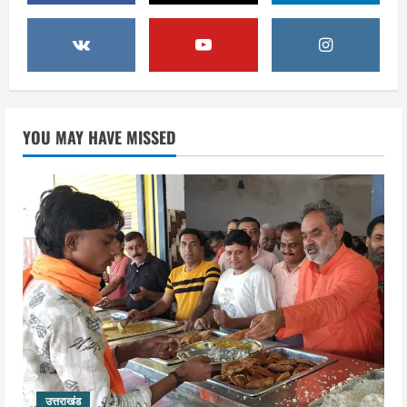
2036 ओलंपिक का सपना लेकर निकलेगी
कांवड़ यात्रा, संतों ने दिया विजयी भव का
आशीर्वाद
3
August 6, 2026
उत्तराखंड
एसआईआर के तहत जारी किए जा रहे नोटिसों
YOU MAY HAVE MISSED
पर कांग्रेस ने जतायी आपत्ति, मतदाताओं को
परेशान करने का लगाया आरोप
4
August 6, 2026
उत्तराखंड
महंत यति रामस्वरूप आनंद गिरि को लेकर पूरे
दिन चला हाई वोल्टेज ड्रामा, चौकी से अपने
साथ ले गए यति नरसिंहानंद गिरी
5
August 5, 2026
उत्तराखंड